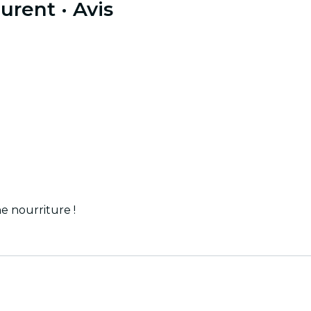
aurent
· Avis
ne nourriture !