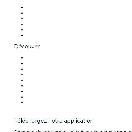
Facebook
X (Twitter)
Instagram
TikTok
LinkedIn
Youtube
Découvrir
Lieux d'événements à Montréal
Canada
Aujourd'hui
Demain
Cette semaine
Ce week-end
Halloween
Saint Valentin
Noël
Téléchargez notre application