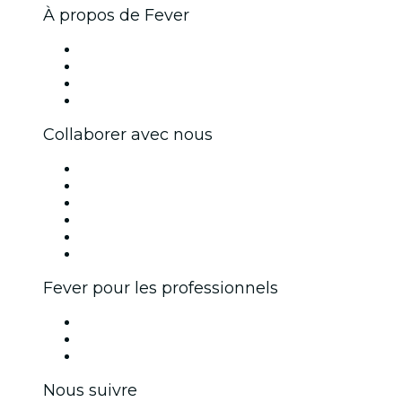
À propos de Fever
Presse
Travailler chez Fever
Cartes-cadeaux
Centre d'aide
Collaborer avec nous
Fever Zone
Publiez votre événement
Événements d'entreprise et avantages
Programme d'affiliation
Programme d'ambassadeurs et d'influenceurs
Partenariats avec des marques
Fever pour les professionnels
Événements privés et billets de groupe
Avantages pour les entreprises
Coupons et cartes cadeaux pour les entreprises
Nous suivre