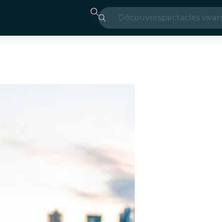
Découvrir
spectacles vivan
Madrid
Candlelight
Londres
expériences et v
São Paulo
expositions
Séoul
visites urbaines
concerts