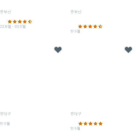
부산
부산
캔들라이트 키즈: 마법 왕국의 멜로디
캔들라이트: 엔니오 모리꼬네 헌정 프로
4.6
(49)
그램
22 8월 - 05 9월
4.3
(68)
최저가
₩37,500
19 9월
최저가
₩45,500
대구
대구
캔들라이트: 유재하 헌정 프로그램
캔들라이트: 히사이시 조의 작품세계
19 9월
4.8
(463)
최저가
₩26,500
19 9월
최저가
₩30,000