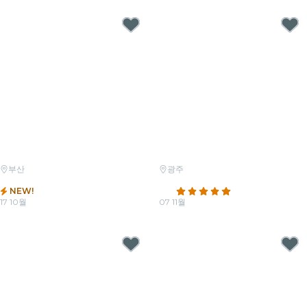
부산
광주
캔들라이트: 제니 헌정 프로그램
캔들라이트: 유재하 헌정 프로그램
NEW!
5.0
(7)
17 10월
07 11월
최저가
₩35,500
최저가
₩29,000