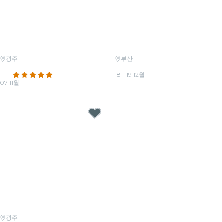
광주
부산
캔들라이트: 히사이시 조의 음악세계
캔들라이트: 크리스마스 클래식
4.8
(547)
18 - 19 12월
07 11월
최저가
₩35,500
최저가
₩31,000
광주