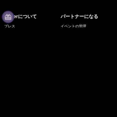
Feverについて
パートナーになる
プレス
イベントの管理
採用情報
イベントを掲載する
ギフトカード
企業向けイベント＆福利厚生
ヘルプセンター
アフィリエイト・プログラム
アンバサダー＆インフルエンサ
ープログラム
ブランドパートナーシップ
Fever for Business
Follow us
プライベートイベント＆グルー
Facebook
プチケット
X (Twitter)
福利厚生
Instagram
法人向けギフトカード＆クーポ
TikTok
ン