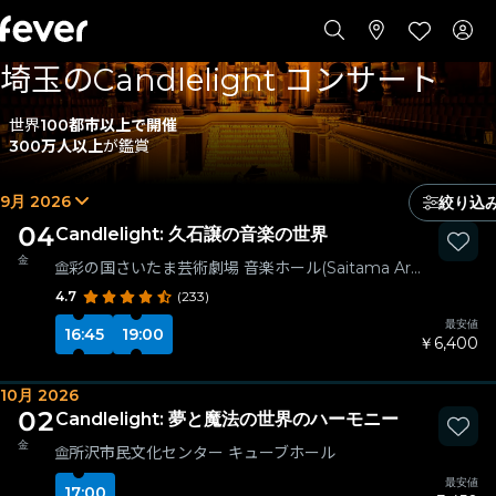
埼玉のCandlelight コンサート
世界
100都市以上で開催
300万人以上
が鑑賞
9月 2026
絞り込
04
Candlelight: 久石譲の音楽の世界
金
彩の国さいたま芸術劇場 音楽ホール(Saitama Arts Theater - Concert Hall)
4.7
(233)
最安値
16:45
19:00
￥6,400
10月 2026
02
Candlelight: 夢と魔法の世界のハーモニー
金
所沢市民文化センター キューブホール
最安値
17:00