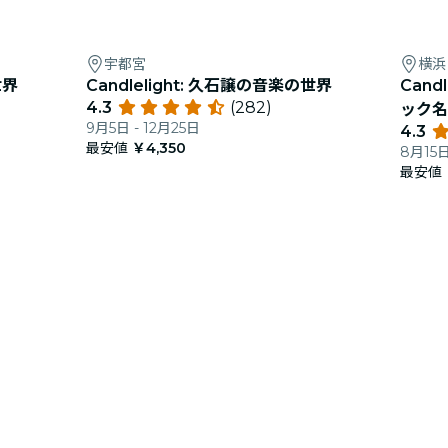
宇都宮
横浜
世界
Candlelight: 久石譲の音楽の世界
Cand
4.3
(282)
ック名
9月5日 - 12月25日
4.3
最安値
￥4,350
8月15日
最安値