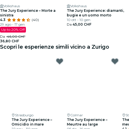
Volkshaus
Volkshaus
The Jury Experience – Morte a
The Jury Experience: diamanti,
sinistra
bugie e un uomo morto
4.3
(40)
10 ott - 10 gen
29 ago - 17 gen
Da
45,00 CHF
Up to 20% Off
Da
46,00 CHF
36,80 CHF
Scopri le esperienze simili vicino a Zurigo
Strasburgo
Colmar
S
The Jury Experience –
The Jury Experience –
The
Omicidio in mare
Meurtre au large
meu
22 nov - 30 gen
05 dic - 16 gen
4.1