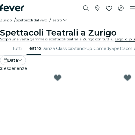
Zurigo
Spettacoli dal vivo
Teatro
Spettacoli Teatrali a Zurigo
Scopri una vasta gamma di spettacoli teatrali a Zurigo con tutti i tipi di produzioni disponibili e trascorri una piacevole serata in ottima compagnia. Qualunque siano i tuoi gusti, sei sicuro di trovare uno spettacolo adatto a te.
Leggi di più
Teatro
Tutti
Danza Classica
Stand-Up Comedy
Spettacoli 
Data
2
esperienze