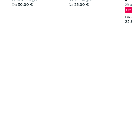
Da
30,00 €
Da
25,00 €
29 a
Up 
Da
22,