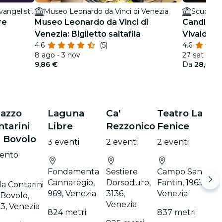
Scuola Grande San Giovanni Evangelista di Venezia
Museo Leonardo da Vinci di Venezia
re
Museo Leonardo da Vinci di
Candleligh
Venezia: Biglietto saltafila
Vivaldi
4.6
(5)
4.6
8 ago - 3 nov
27 set - 13 
9,86 €
Da
28,00 
lazzo
Laguna
Ca'
Teatro La
ntarini
Libre
Rezzonico
Fenice
l Bovolo
3 eventi
2 eventi
2 eventi
vento
Fondamenta
Sestiere
Campo San
Cannaregio,
Dorsoduro,
Fantin, 1965,
la Contarini
969, Venezia
3136,
Venezia
 Bovolo,
Venezia
3, Venezia
824 metri
837 metri