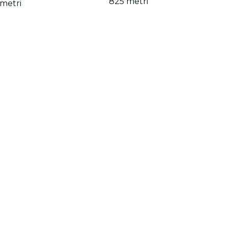
825 metri
 metri