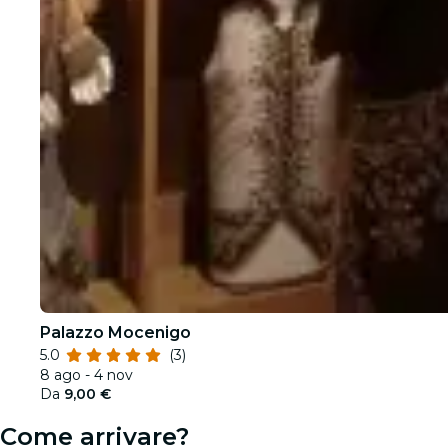
Palazzo Mocenigo
5.0
(3)
8 ago - 4 nov
Da
9,00 €
Come arrivare?