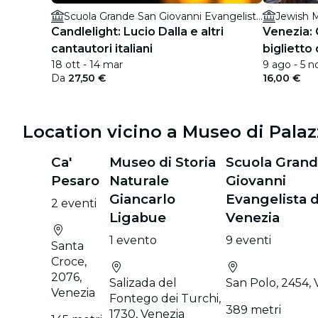
Scuola Grande San Giovanni Evangelista di Venezia
Jewish 
Candlelight: Lucio Dalla e altri
Venezia: 
cantautori italiani
biglietto
18 ott - 14 mar
9 ago - 5 n
+ guida 
Da
27,50 €
16,00 €
Location vicino a Museo di Pala
Ca'
Museo di Storia
Scuola Grand
Pesaro
Naturale
Giovanni
Giancarlo
Evangelista d
2 eventi
Ligabue
Venezia
1 evento
9 eventi
Santa
Croce,
2076,
Salizada del
San Polo, 2454, 
Venezia
Fontego dei Turchi,
389 metri
1730, Venezia