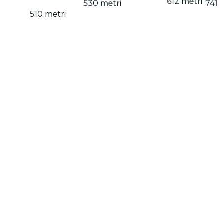
612 metri
530 metri
741
510 metri