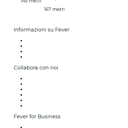
145 metri
167 metri
Informazioni su Fever
Stampa
Unisciti al team
Carte regalo
Centro assistenza
Collabora con noi
Gestisci il tuo evento
Pubblica il tuo evento
Eventi aziendali & benefit
Programma di affiliazione
Programma Ambassador e Influencer
Brand partnership
Fever for Business
Eventi privati e biglietti di gruppo