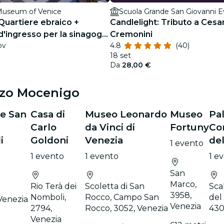
Museum of Venice
Quartiere ebraico +
Candlelight: Tributo a Cesa
 d'ingresso per la sinagoga
Cremonini
ov
4.8
(40)
audio per smartphone
18 set
Da
28,00 €
zzo Mocenigo
e San
Casa di
Museo Leonardo
Museo
Pa
Carlo
da Vinci di
Fortuny
Co
i
Goldoni
Venezia
de
1 evento
1 evento
1 evento
1 e
San
Marco,
Rio Terà dei
Scoletta di San
Sca
3958,
Nomboli,
Rocco, Campo San
del
Venezia
Venezia
2794,
Rocco, 3052, Venezia
430
Venezia