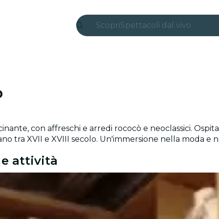
Scopri
Spettacoli dal vivo
Madrid
Candlelight
o
Londra
Esperienze e città
cinante, con affreschi e arredi rococò e neoclassici. Osp
San Paolo
no tra XVII e XVIII secolo. Un'immersione nella moda e ne
Mostre
e attività
Seoul
Tour città
Concerti