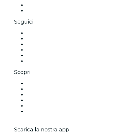
Benefit aziendali
Gift card e voucher aziendali
Seguici
Facebook
X (Twitter)
Instagram
TikTok
LinkedIn
Youtube
Scopri
Luoghi a Venezia
Italia
Oggi
Domani
Questa settimana
Questo fine settimana
Scarica la nostra app