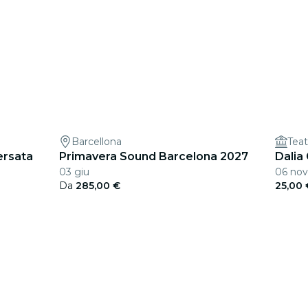
Barcellona
Teat
ersata
Primavera Sound Barcelona 2027
Dalia
03 giu
06 nov
Da
285,00 €
25,00 