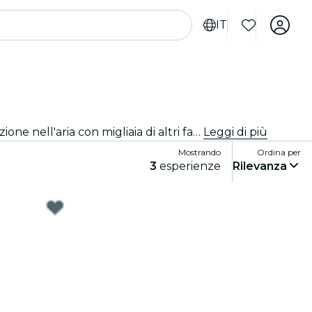
IT
Esplora gli sport dal vivo a Valencia! Preparati per partite emozionanti in stadi e arene all'avanguardia. Senti l'emozione nell'aria con migliaia di altri fan mentre tifi per le tue squadre preferite. Non perdere nemmeno un minuto dell'azione!
Leggi di più
Mostrando
Ordina per
3
esperienze
Rilevanza