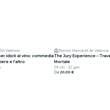
SA Valencia
Ateneo Mercantil de Valencia
er idioti al vino: commedia
The Jury Experience – Trav
iere e l’altro
Mortale
v
09 ott - 22 gen
Da
20,00 €