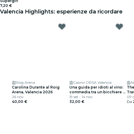
Supergirl
7,20 €
Valencia Highlights: esperienze da ricordare
Roig Arena
Casino CIRSA Valencia
At
Carolina Durante al Roig
Una guida per idioti al vino:
The
Arena, Valencia 2026
commedia tra un bicchiere e
Tra
26 nov
l’altro
19 set - 14 nov
09 o
40,00 €
32,00 €
Da