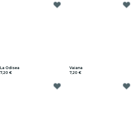
La Odisea
Vaiana
7,20 €
7,20 €