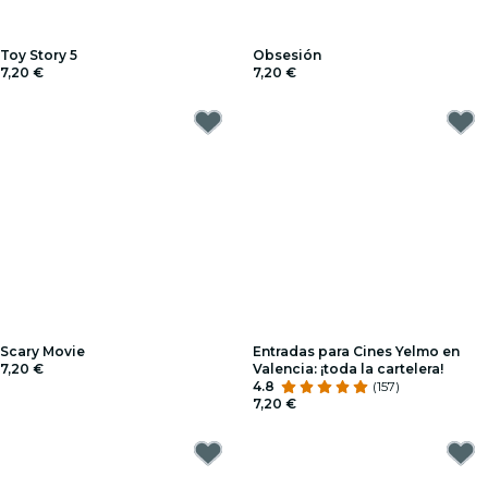
Toy Story 5
Obsesión
7,20 €
7,20 €
Scary Movie
Entradas para Cines Yelmo en
7,20 €
Valencia: ¡toda la cartelera!
4.8
(157)
7,20 €