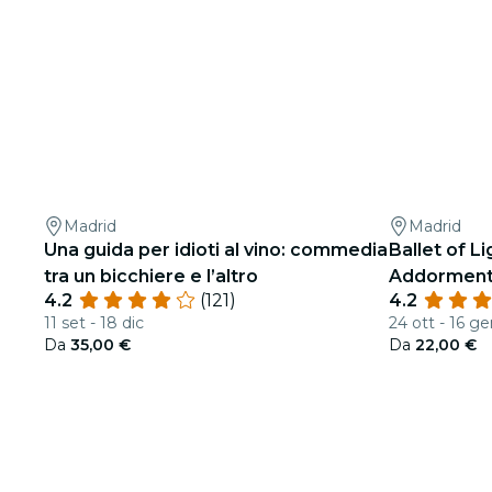
Madrid
Madrid
Una guida per idioti al vino: commedia
Ballet of Li
tra un bicchiere e l’altro
Addormenta
4.2
(121)
4.2
sbalorditiv
11 set - 18 dic
24 ott - 16 g
Da
35,00 €
Da
22,00 €