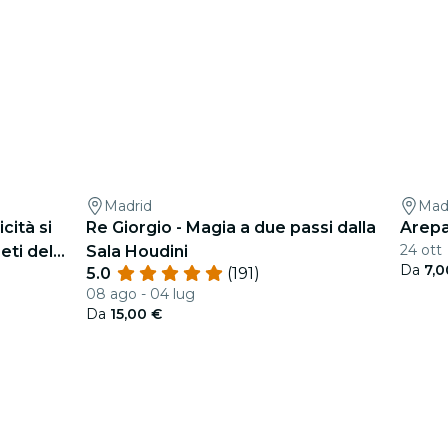
Madrid
Mad
cità si
Re Giorgio - Magia a due passi dalla
Arepa
24 ott
eti del
Sala Houdini
Da
7,0
5.0
(191)
08 ago - 04 lug
Da
15,00 €