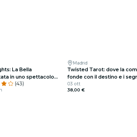
Madrid
ghts: La Bella
Twisted Tarot: dove la comi
ta in uno spettacolo
fonde con il destino e i segr
(43)
03 ott
o
tarocco
en
38,00 €