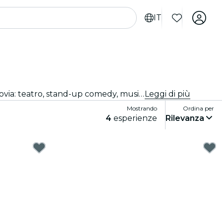
IT
Stai cercando qualcosa di divertente da fare stasera? Acquista i tuoi biglietti per i migliori spettacoli dal vivo a Segovia: teatro, stand-up comedy, musical, magia e molto altro.
Leggi di più
Mostrando
Ordina per
4
esperienze
Rilevanza