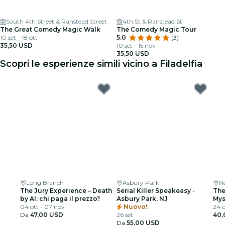
South 4th Street & Ranstead Street
4th St & Ranstead St
The Great Comedy Magic Walk
The Comedy Magic Tour
10 set - 18 ott
5.0
(3)
35,50 USD
10 set - 15 nov
35,50 USD
Scopri le esperienze simili vicino a Filadelfia
Long Branch
Asbury Park
N
The Jury Experience – Death
Serial Killer Speakeasy -
The
by AI: chi paga il prezzo?
Asbury Park, NJ
Mys
04 ott - 07 nov
Nuovo!
24 o
Da
47,00 USD
26 set
40,
Da
55,00 USD