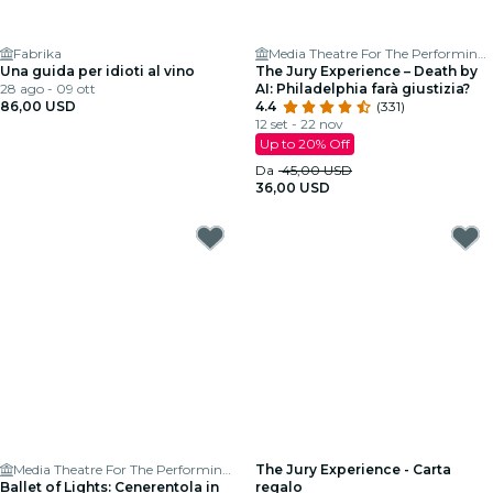
Fabrika
Media Theatre For The Performing Arts
Una guida per idioti al vino
The Jury Experience – Death by
28 ago - 09 ott
AI: Philadelphia farà giustizia?
86,00 USD
4.4
(331)
12 set - 22 nov
Up to 20% Off
Da
45,00 USD
36,00 USD
Media Theatre For The Performing Arts
The Jury Experience - Carta
Ballet of Lights: Cenerentola in
regalo