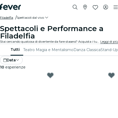
Filadelfia
Spettacoli dal vivo
Spettacoli e Performance a
Filadelfia
Stai cercando qualcosa di divertente da fare stasera? Acquista i tuoi biglietti per i migliori spettacoli dal vivo a Filadelfia: teatro, stand-up comedy, musical, magia e molto altro.
Leggi di più
Tutti
Teatro
Magia e Mentalismo
Danza Classica
Stand-U
Data
10
esperienze