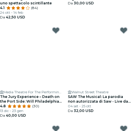
uno spettacolo scintillante
Da
30,00 USD
4.1
(84)
24 ott - 14 feb
Da
42,50 USD
Media Theatre For The Performing Arts
Walnut Street Theatre
The Jury Experience – Death on
SAW The Musical: La parodia
the Port Side: Will Philadelphia
non autorizzata di Saw - Live da
Deliver Justice?
4.8
(30)
New York (tournée nazionale Off-
04 set - 25 ott
13 dic - 23 gen
Broadway) - Live da Philadelphia
Da
32,00 USD
Da
40,00 USD