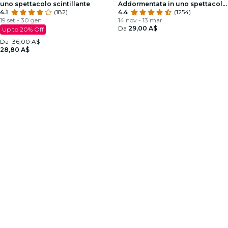
uno spettacolo scintillante
Addormentata in uno spettacolo
4.1
(182)
scintillante
4.4
(1254)
19 set - 30 gen
14 nov - 13 mar
Da
29,00 A$
Up to 20% Off
Da
36,00 A$
28,80 A$