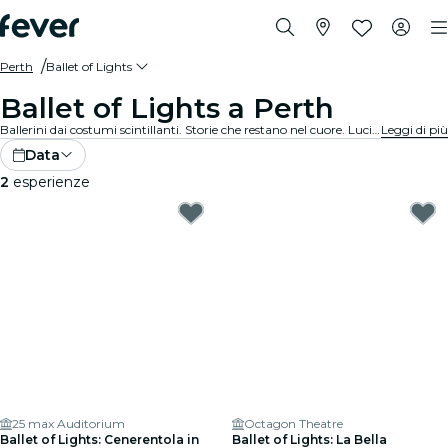
Perth
Ballet of Lights
Ballet of Lights a Perth
Ballerini dai costumi scintillanti. Storie che restano nel cuore. Luci che incantano. Scopri il balletto classico in una nuova veste: i tuoi spettacoli preferiti, reinventati in un’esperienza unica e mozzafiato.
Leggi di più
Data
2
esperienze
25 max Auditorium
Octagon Theatre
Ballet of Lights: Cenerentola in
Ballet of Lights: La Bella