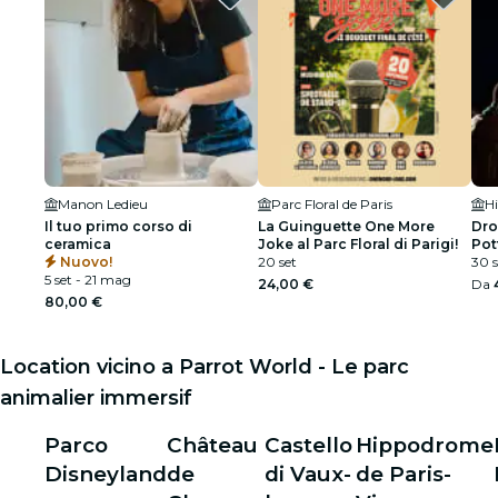
Manon Ledieu
Parc Floral de Paris
Il tuo primo corso di
La Guinguette One More
Dro
ceramica
Joke al Parc Floral di Parigi!
Pot
Nuovo!
20 set
Par
30 s
5 set - 21 mag
24,00 €
Da
80,00 €
Location vicino a Parrot World - Le parc
animalier immersif
Parco
Château
Castello
Hippodrome
Disneyland
de
di Vaux-
de Paris-