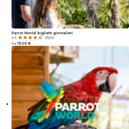
Parrot World: biglietti giornalieri
4.5
(1523)
Da
19,00 €