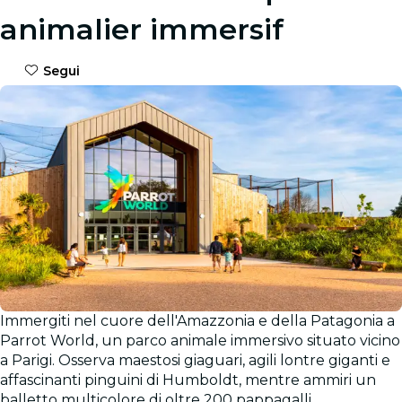
animalier immersif
Segui
Immergiti nel cuore dell'Amazzonia e della Patagonia a
Galleria
Parrot World, un parco animale immersivo situato vicino
a Parigi. Osserva maestosi giaguari, agili lontre giganti e
affascinanti pinguini di Humboldt, mentre ammiri un
balletto multicolore di oltre 200 pappagalli.