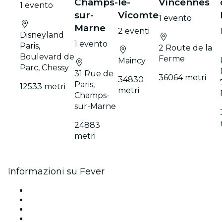
Champs-
le-
Vincennes
1 evento
sur-
Vicomte
1 evento
Marne
2 eventi
Disneyland
1 evento
Paris,
2 Route de la
Boulevard de
Ferme
Maincy
Parc, Chessy
31 Rue de
36064 metri
34830
Paris,
12533 metri
metri
Champs-
sur-Marne
24883
metri
Informazioni su Fever
Stampa
Unisciti al team
Carte regalo
Centro assistenza