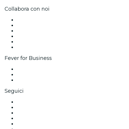
Collabora con noi
Gestisci il tuo evento
Pubblica il tuo evento
Eventi aziendali & benefit
Programma di affiliazione
Programma Ambassador e Influencer
Brand partnership
Fever for Business
Eventi privati e biglietti di gruppo
Benefit aziendali
Gift card e voucher aziendali
Seguici
Facebook
X (Twitter)
Instagram
TikTok
LinkedIn