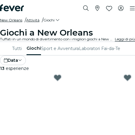
New Orleans
Attività
Giochi
Giochi a New Orleans
Tuffati in un mondo di divertimento con i migliori giochi a New Orleans. Dai giochi da tavolo alle esperienze di realtà virtuale, c'è qualcosa per tutti i gusti.
Leggi di più
Giochi
Tutti
Sport e Avventura
Laboratori Fai-da-Te
Data
13
esperienze