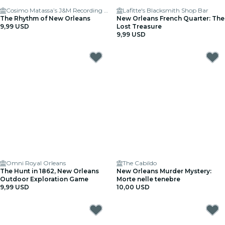
Cosimo Matassa’s J&M Recording Studios
Lafitte's Blacksmith Shop Bar
The Rhythm of New Orleans
New Orleans French Quarter: The
9,99 USD
Lost Treasure
9,99 USD
Omni Royal Orleans
The Cabildo
The Hunt in 1862, New Orleans
New Orleans Murder Mystery:
Outdoor Exploration Game
Morte nelle tenebre
9,99 USD
10,00 USD