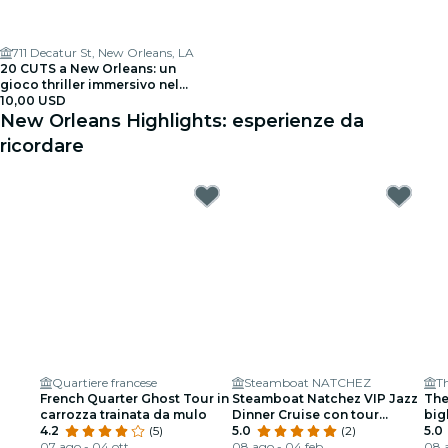
711 Decatur St, New Orleans, LA
20 CUTS a New Orleans: un
gioco thriller immersivo nel
mondo reale
10,00 USD
New Orleans Highlights: esperienze da
ricordare
Quartiere francese
Steamboat NATCHEZ
T
French Quarter Ghost Tour in
Steamboat Natchez VIP Jazz
The
carrozza trainata da mulo
Dinner Cruise con tour
big
4.2
(5)
privato e opzione open bar
5.0
(2)
5.0
07 ago - 04 ott
08 ago - 04 feb
08 