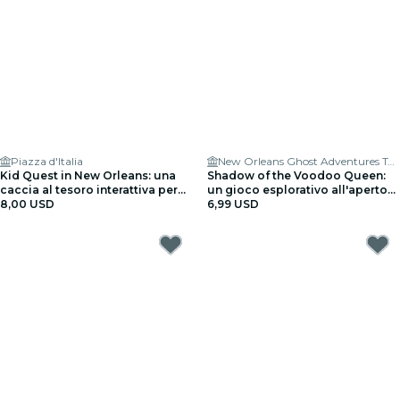
Piazza d'Italia
New Orleans Ghost Adventures Tours
Kid Quest in New Orleans: una
Shadow of the Voodoo Queen:
caccia al tesoro interattiva per
un gioco esplorativo all'aperto
famiglie (da 4 a 8 anni)
8,00 USD
New Orleans
6,99 USD