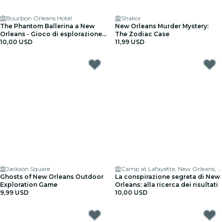
Bourbon Orleans Hotel
Shakor
The Phantom Ballerina a New
New Orleans Murder Mystery:
Orleans - Gioco di esplorazione
The Zodiac Case
all'aperto
10,00 USD
11,99 USD
Jackson Square
Camp at Lafayette, New Orleans, LA 70130
Ghosts of New Orleans Outdoor
La conspirazione segreta di New
Exploration Game
Orleans: alla ricerca dei risultati
9,99 USD
10,00 USD