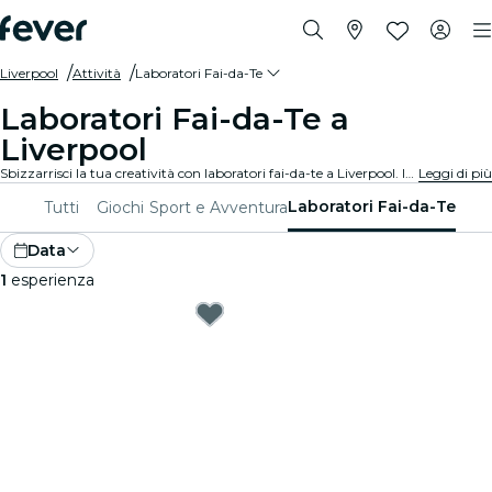
Liverpool
Attività
Laboratori Fai-da-Te
Laboratori Fai-da-Te a
Liverpool
Sbizzarrisci la tua creatività con laboratori fai-da-te a Liverpool. Impara nuove abilità, crea oggetti unici e connettiti con persone che la pensano come te in un ambiente accogliente.
Leggi di più
Laboratori Fai-da-Te
Tutti
Giochi
Sport e Avventura
Data
1
esperienza