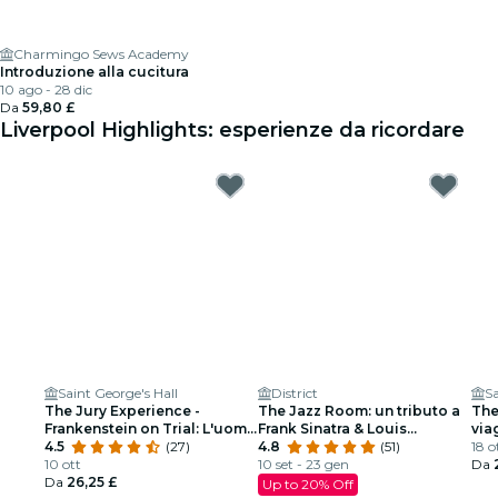
Charmingo Sews Academy
Introduzione alla cucitura
10 ago - 28 dic
Da
59,80 £
Liverpool Highlights: esperienze da ricordare
Saint George's Hall
District
Sa
The Jury Experience -
The Jazz Room: un tributo a
The
Frankenstein on Trial: L'uomo
Frank Sinatra & Louis
via
che sfidò Dio
4.5
(27)
Armstrong
4.8
(51)
18 o
10 ott
10 set - 23 gen
Da
Da
26,25 £
Up to 20% Off