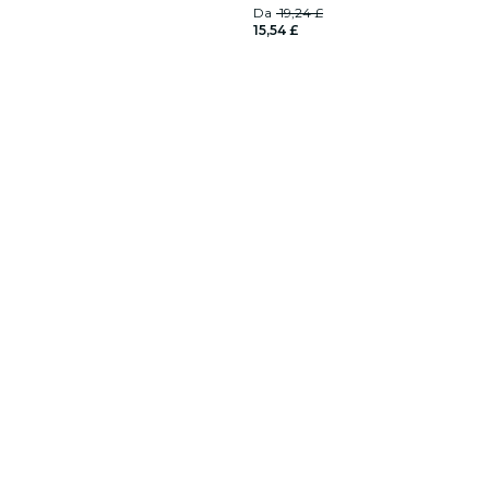
Da
19,24 £
15,54 £