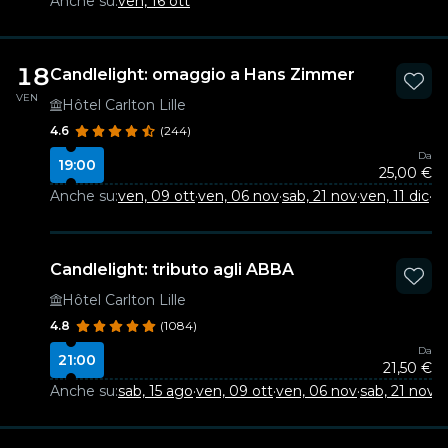
Anche su:
ven, 16 ott
18
Candlelight: omaggio a Hans Zimmer
VEN
Hôtel Carlton Lille
4.6
(244)
Da
19:00
25,00 €
Anche su:
ven, 09 ott
·
ven, 06 nov
·
sab, 21 nov
·
ven, 11 dic
·
sa
Candlelight: tributo agli ABBA
Hôtel Carlton Lille
4.8
(1084)
Da
21:00
21,50 €
Anche su:
sab, 15 ago
·
ven, 09 ott
·
ven, 06 nov
·
sab, 21 nov
·
v