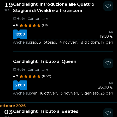
19
Candlelight: Introduzione alle Quattro
Stagioni di Vivaldi e altro ancora
SAB
Hôtel Carlton Lille
4.6
(916)
Da
19:00
19,50 €
Anche su:
sab, 31 ott
·
sab, 14 nov
·
ven, 18 dic
·
dom, 17 gen
·
s
Candlelight: Tributo ai Queen
Hôtel Carlton Lille
4.7
(1980)
Da
21:00
28,00 €
Anche su:
ven, 16 ott
·
ven, 13 nov
·
ven, 15 gen
·
sab, 23 gen
·
v
ottobre 2026
03
Candlelight: Tributo ai Beatles