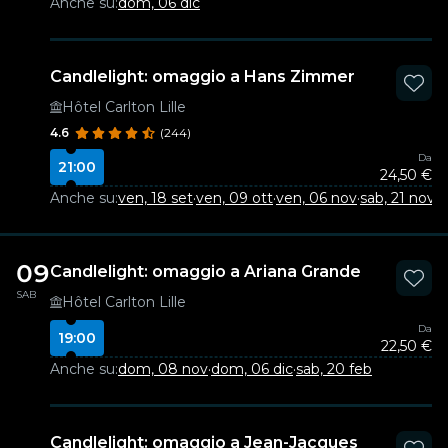
Anche su:
dom, 06 dic
Candlelight: omaggio a Hans Zimmer
Hôtel Carlton Lille
4.6
(244)
Da
21:00
24,50 €
Anche su:
ven, 18 set
·
ven, 09 ott
·
ven, 06 nov
·
sab, 21 nov
·
v
09
Candlelight: omaggio a Ariana Grande
SAB
Hôtel Carlton Lille
Da
19:00
22,50 €
Anche su:
dom, 08 nov
·
dom, 06 dic
·
sab, 20 feb
Candlelight: omaggio a Jean-Jacques