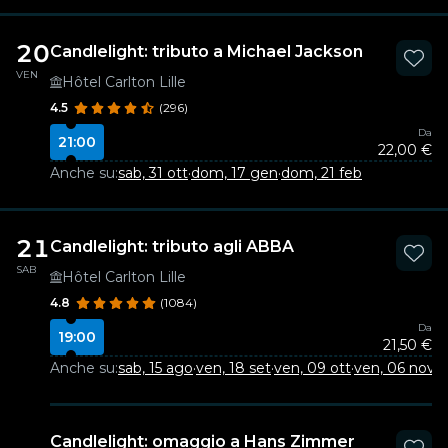
20
Candlelight: tributo a Michael Jackson
VEN
Hôtel Carlton Lille
4.5
(296)
Da
21:00
22,00 €
Anche su:
sab, 31 ott
·
dom, 17 gen
·
dom, 21 feb
21
Candlelight: tributo agli ABBA
SAB
Hôtel Carlton Lille
4.8
(1084)
Da
19:00
21,50 €
Anche su:
sab, 15 ago
·
ven, 18 set
·
ven, 09 ott
·
ven, 06 nov
·
v
Candlelight: omaggio a Hans Zimmer