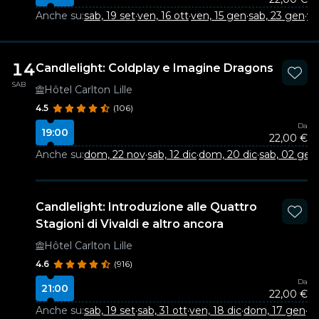
Anche su:
sab, 19 set
·
ven, 16 ott
·
ven, 15 gen
·
sab, 23 gen
·
ve
14
Candlelight: Coldplay e Imagine Dragons
SAB
Hôtel Carlton Lille
4.5
(106)
Da
19:00
22,00 €
Anche su:
dom, 22 nov
·
sab, 12 dic
·
dom, 20 dic
·
sab, 02 gen
·
Candlelight: Introduzione alle Quattro
Stagioni di Vivaldi e altro ancora
Hôtel Carlton Lille
4.6
(916)
Da
21:00
22,00 €
Anche su:
sab, 19 set
·
sab, 31 ott
·
ven, 18 dic
·
dom, 17 gen
·
sa