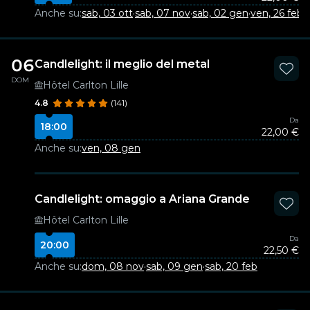
Anche su:
sab, 03 ott
·
sab, 07 nov
·
sab, 02 gen
·
ven, 26 feb
06
Candlelight: il meglio del metal
DOM
Hôtel Carlton Lille
4.8
(141)
Da
18:00
22,00 €
Anche su:
ven, 08 gen
Candlelight: omaggio a Ariana Grande
Hôtel Carlton Lille
Da
20:00
22,50 €
Anche su:
dom, 08 nov
·
sab, 09 gen
·
sab, 20 feb