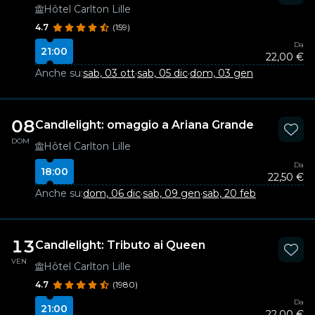
Hôtel Carlton Lille
4.7
(159)
Da
21:00
22,00 €
Anche su:
sab, 03 ott
·
sab, 05 dic
·
dom, 03 gen
08
Candlelight: omaggio a Ariana Grande
DOM
Hôtel Carlton Lille
Da
18:00
22,50 €
Anche su:
dom, 06 dic
·
sab, 09 gen
·
sab, 20 feb
13
Candlelight: Tributo ai Queen
VEN
Hôtel Carlton Lille
4.7
(1980)
Da
21:00
22,00 €