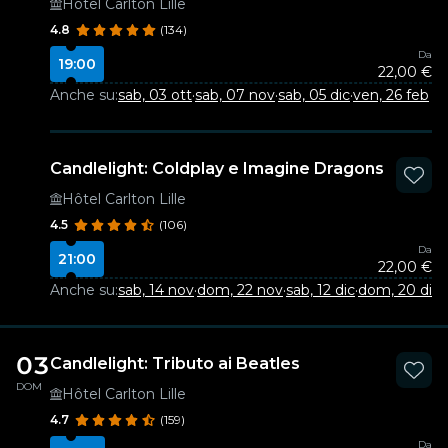
Hôtel Carlton Lille
4.8
(134)
Da
19:00
22,00 €
Anche su:
sab, 03 ott
·
sab, 07 nov
·
sab, 05 dic
·
ven, 26 feb
Candlelight: Coldplay e Imagine Dragons
Hôtel Carlton Lille
4.5
(106)
Da
21:00
22,00 €
Anche su:
sab, 14 nov
·
dom, 22 nov
·
sab, 12 dic
·
dom, 20 dic
·
03
Candlelight: Tributo ai Beatles
DOM
Hôtel Carlton Lille
4.7
(159)
Da