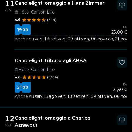
11
Candlelight: omaggio a Hans Zimmer
VEN
Hôtel Carlton Lille
4.6
(244)
Da
19:00
23,00 €
Anche su:
ven, 18 set
·
ven, 09 ott
·
ven, 06 nov
·
sab, 21 nov
·
s
Candlelight: tributo agli ABBA
Hôtel Carlton Lille
4.8
(1084)
Da
21:00
21,50 €
Anche su:
sab, 15 ago
·
ven, 18 set
·
ven, 09 ott
·
ven, 06 nov
·
s
12
Candlelight: omaggio a Charles
Aznavour
SAB