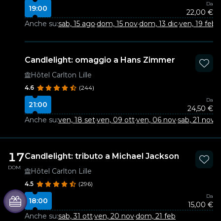
Da
19:00
22,00 €
Anche su:
sab, 15 ago
·
dom, 15 nov
·
dom, 13 dic
·
ven, 19 feb
Candlelight: omaggio a Hans Zimmer
Hôtel Carlton Lille
4.6
(244)
Da
21:00
24,50 €
Anche su:
ven, 18 set
·
ven, 09 ott
·
ven, 06 nov
·
sab, 21 nov
·
v
17
Candlelight: tributo a Michael Jackson
DOM
Hôtel Carlton Lille
4.5
(296)
Da
18:00
15,00 €
Anche su:
sab, 31 ott
·
ven, 20 nov
·
dom, 21 feb