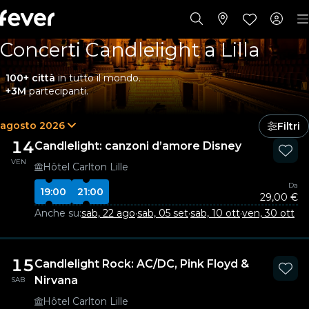
Concerti Candlelight a Lilla
100+ città
in tutto il mondo.
+3M
partecipanti.
agosto 2026
Filtri
14
Candlelight: canzoni d’amore Disney
VEN
Hôtel Carlton Lille
Da
19:00
21:00
29,00 €
Anche su:
sab, 22 ago
·
sab, 05 set
·
sab, 10 ott
·
ven, 30 ott
15
Candlelight Rock: AC/DC, Pink Floyd &
Nirvana
SAB
Hôtel Carlton Lille