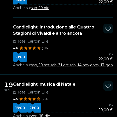
22,00 €
Anche su:
sab, 19 dic
Candlelight: Introduzione alle Quattro
Stagioni di Vivaldi e altro ancora
Hôtel Carlton Lille
4.6
(916)
Da
21:00
22,00 €
Anche su:
sab, 19 set
·
sab, 31 ott
·
sab, 14 nov
·
dom, 17 gen
·
s
19
Candlelight: musica di Natale
SAB
Hôtel Carlton Lille
4.5
(214)
Da
19:00
21:00
19,00 €
Anche su:
ven, 18 dic