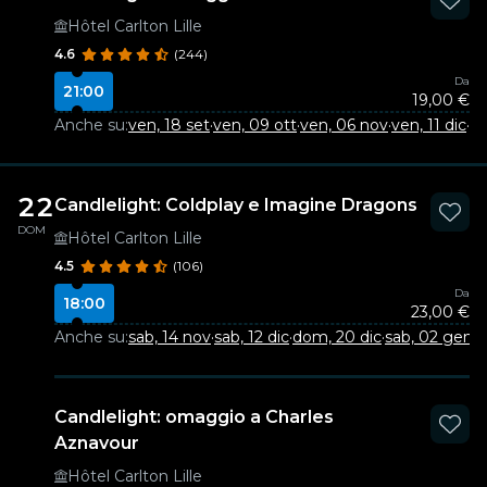
Hôtel Carlton Lille
4.6
(244)
Da
21:00
19,00 €
Anche su:
ven, 18 set
·
ven, 09 ott
·
ven, 06 nov
·
ven, 11 dic
·
sa
22
Candlelight: Coldplay e Imagine Dragons
DOM
Hôtel Carlton Lille
4.5
(106)
Da
18:00
23,00 €
Anche su:
sab, 14 nov
·
sab, 12 dic
·
dom, 20 dic
·
sab, 02 gen
·
d
Candlelight: omaggio a Charles
Aznavour
Hôtel Carlton Lille