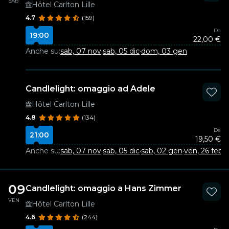
SAB
Hôtel Carlton Lille
4.7
(159)
Da
19:00
22,00 €
Anche su:
sab, 07 nov
·
sab, 05 dic
·
dom, 03 gen
Candlelight: omaggio ad Adele
Hôtel Carlton Lille
4.8
(134)
Da
21:00
19,50 €
Anche su:
sab, 07 nov
·
sab, 05 dic
·
sab, 02 gen
·
ven, 26 feb
09
Candlelight: omaggio a Hans Zimmer
VEN
Hôtel Carlton Lille
4.6
(244)