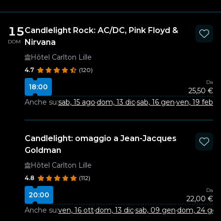
15
Candlelight Rock: AC/DC, Pink Floyd &
Nirvana
DOM
Hôtel Carlton Lille
4.7
(120)
Da
18:00
25,50 €
Anche su:
sab, 15 ago
·
dom, 13 dic
·
sab, 16 gen
·
ven, 19 feb
Candlelight: omaggio a Jean-Jacques
Goldman
Hôtel Carlton Lille
4.8
(112)
Da
20:00
22,00 €
Anche su:
ven, 16 ott
·
dom, 13 dic
·
sab, 09 gen
·
dom, 24 gen