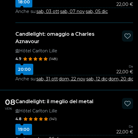
18:00
22,00 €
Anche su:
sab, 03 ott
·
sab, 07 nov
·
sab, 05 dic
Candlelight: omaggio a Charles
Aznavour
Hôtel Carlton Lille
4.9
(148)
Da
20:00
22,00 €
Anche su:
sab, 31 ott
·
dom, 22 nov
·
sab, 12 dic
·
dom, 20 dic
·
v
08
Candlelight: il meglio del metal
VEN
Hôtel Carlton Lille
4.8
(141)
Da
19:00
22,00 €