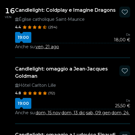
16
Candlelight: Coldplay e Imagine Dragons
VEN
Église catholique Saint-Maurice
4.4
(294)
Da
19:00
18,00 €
Anche su:
ven, 21 ago
Candlelight: omaggio a Jean-Jacques
Goldman
Hôtel Carlton Lille
4.8
(112)
Da
19:00
25,50 €
Anche su:
dom, 15 nov
·
dom, 13 dic
·
sab, 09 gen
·
dom, 24 g
Candlelight: omaggio a Ludovico Einaudi