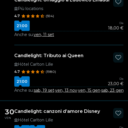
Più locations
4.7
(594)
Da
21:00
18,00 €
Anche su:
ven, 11 set
Candlelight: Tributo ai Queen
Hôtel Carlton Lille
4.7
(1980)
Da
21:00
23,00 €
Anche su:
sab, 19 set
·
ven, 13 nov
·
ven, 15 gen
·
sab, 23 gen
·
v
30
Candlelight: canzoni d’amore Disney
VEN
Hôtel Carlton Lille
Da