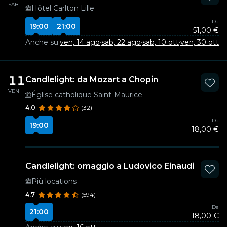
SAB
Hôtel Carlton Lille
Da
19:00
21:00
51,00 €
Anche su:
ven, 14 ago
·
sab, 22 ago
·
sab, 10 ott
·
ven, 30 ott
11
Candlelight: da Mozart a Chopin
VEN
Église catholique Saint-Maurice
4.0
(32)
Da
19:00
18,00 €
Candlelight: omaggio a Ludovico Einaudi
Più locations
4.7
(594)
Da
21:00
18,00 €