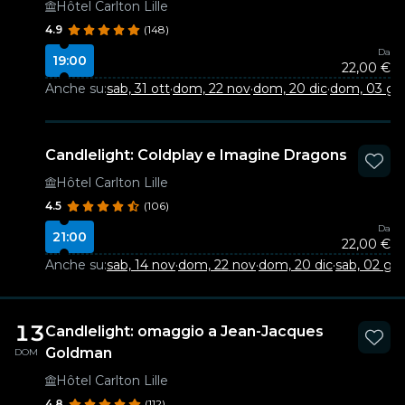
Hôtel Carlton Lille
4.9
(148)
Da
19:00
22,00 €
Anche su:
sab, 31 ott
·
dom, 22 nov
·
dom, 20 dic
·
dom, 03 ge
Candlelight: Coldplay e Imagine Dragons
Hôtel Carlton Lille
4.5
(106)
Da
21:00
22,00 €
Anche su:
sab, 14 nov
·
dom, 22 nov
·
dom, 20 dic
·
sab, 02 ge
13
Candlelight: omaggio a Jean-Jacques
Goldman
DOM
Hôtel Carlton Lille
4.8
(112)