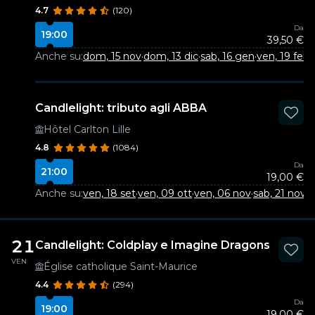
4.7
(120)
Da
19:00
39,50 €
Anche su:
dom, 15 nov
·
dom, 13 dic
·
sab, 16 gen
·
ven, 19 feb
Candlelight: tributo agli ABBA
Hôtel Carlton Lille
4.8
(1084)
Da
21:00
19,00 €
Anche su:
ven, 18 set
·
ven, 09 ott
·
ven, 06 nov
·
sab, 21 nov
·
v
21
Candlelight: Coldplay e Imagine Dragons
VEN
Église catholique Saint-Maurice
4.4
(294)
Da
19:00
19,00 €