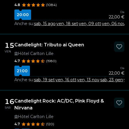
4.8
(1084)
Da
20:00
22,00 €
Anche su:
sab, 15 ago
·
ven, 18 set
·
ven, 09 ott
·
ven, 06 nov
·
s
15
Candlelight: Tributo ai Queen
VEN
Hôtel Carlton Lille
4.7
(1980)
Da
21:00
22,00 €
Anche su:
sab, 19 set
·
ven, 16 ott
·
ven, 13 nov
·
sab, 23 gen
·
ve
16
Candlelight Rock: AC/DC, Pink Floyd &
Nirvana
SAB
Hôtel Carlton Lille
4.7
(120)