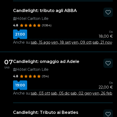
Candlelight: tributo agli ABBA
Hôtel Carlton Lille
4.8
(1084)
Da
21:00
18,00 €
Anche su:
sab, 15 ago
·
ven, 18 set
·
ven, 09 ott
·
sab, 21 nov
·
ve
07
Candlelight: omaggio ad Adele
SAB
Hôtel Carlton Lille
4.8
(134)
Da
19:00
22,00 €
Anche su:
sab, 03 ott
·
sab, 05 dic
·
sab, 02 gen
·
ven, 26 feb
Candlelight: Tributo ai Beatles