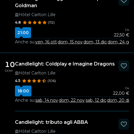
Goldman
Hôtel Carlton Lille
4.8
(112)
Da
21:00
22,50 €
Anche su:
ven, 16 ott
·
dom, 15 nov
·
dom, 13 dic
·
dom, 24 ge
10
Candlelight: Coldplay e Imagine Dragons
DOM
Hôtel Carlton Lille
4.5
(106)
Da
18:00
22,00 €
Anche su:
sab, 14 nov
·
dom, 22 nov
·
sab, 12 dic
·
dom, 20 dic
·
Candlelight: tributo agli ABBA
Hôtel Carlton Lille