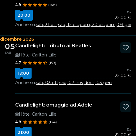
4.9
(148)
Da
20:00
22,00 €
Anche su:
sab, 31 ott
·
sab, 12 dic
·
dom, 20 dic
·
dom, 03 gen
·
dicembre 2026
05
Candlelight: Tributo ai Beatles
SAB
Hôtel Carlton Lille
4.7
(159)
Da
19:00
22,00 €
Anche su:
sab, 03 ott
·
sab, 07 nov
·
dom, 03 gen
Candlelight: omaggio ad Adele
Hôtel Carlton Lille
4.8
(134)
Da
21:00
22,00 €