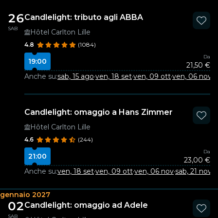
26
Candlelight: tributo agli ABBA
SAB
Hôtel Carlton Lille
4.8
(1084)
Da
19:00
21,50 €
Anche su:
sab, 15 ago
·
ven, 18 set
·
ven, 09 ott
·
ven, 06 nov
·
s
Candlelight: omaggio a Hans Zimmer
Hôtel Carlton Lille
4.6
(244)
Da
21:00
23,00 €
Anche su:
ven, 18 set
·
ven, 09 ott
·
ven, 06 nov
·
sab, 21 nov
·
v
gennaio 2027
02
Candlelight: omaggio ad Adele
SAB