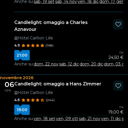
Anche su:
sab, 19 set
·
sab, 14 nov
·
ven, 18 dic
·
dom, 17 gen
·
s
Candlelight: omaggio a Charles
Aznavour
Hôtel Carlton Lille
4.9
(148)
Da
21:00
24,50 €
Anche su:
dom, 22 nov
·
sab, 12 dic
·
dom, 20 dic
·
dom, 03 ge
novembre 2026
06
Candlelight: omaggio a Hans Zimmer
VEN
Hôtel Carlton Lille
4.6
(244)
Da
19:00
19,00 €
Anche su:
ven, 18 set
·
ven, 09 ott
·
sab, 21 nov
·
ven, 11 dic
·
sab