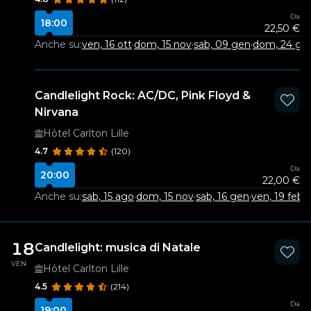
Da
18:00
22,50 €
Anche su:
ven, 16 ott
·
dom, 15 nov
·
sab, 09 gen
·
dom, 24 ge
Candlelight Rock: AC/DC, Pink Floyd &
Nirvana
Hôtel Carlton Lille
4.7
(120)
Da
20:00
22,00 €
Anche su:
sab, 15 ago
·
dom, 15 nov
·
sab, 16 gen
·
ven, 19 feb
18
Candlelight: musica di Natale
VEN
Hôtel Carlton Lille
4.5
(214)
Da
19:00