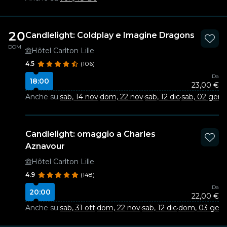
20
Candlelight: Coldplay e Imagine Dragons
DOM
Hôtel Carlton Lille
4.5
(106)
Da
18:00
23,00 €
Anche su:
sab, 14 nov
·
dom, 22 nov
·
sab, 12 dic
·
sab, 02 gen
·
Candlelight: omaggio a Charles
Aznavour
Hôtel Carlton Lille
4.9
(148)
Da
20:00
22,00 €
Anche su:
sab, 31 ott
·
dom, 22 nov
·
sab, 12 dic
·
dom, 03 gen
·