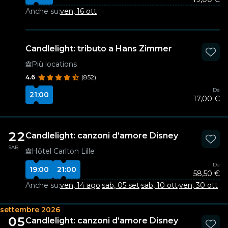
Anche su:
ven, 16 ott
Candlelight: tributo a Hans Zimmer
Più locations
4.6
(852)
Da
21:00
17,00 €
22
Candlelight: canzoni d’amore Disney
SAB
Hôtel Carlton Lille
Da
19:00
21:00
58,50 €
Anche su:
ven, 14 ago
·
sab, 05 set
·
sab, 10 ott
·
ven, 30 ott
settembre 2026
05
Candlelight: canzoni d’amore Disney