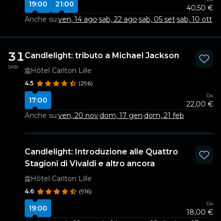
19:00
21:00
40,50 €
Anche su:
ven, 14 ago
·
sab, 22 ago
·
sab, 05 set
·
sab, 10 ott
31
Candlelight: tributo a Michael Jackson
SAB
Hôtel Carlton Lille
4.5
(296)
Da
17:00
22,00 €
Anche su:
ven, 20 nov
·
dom, 17 gen
·
dom, 21 feb
Candlelight: Introduzione alle Quattro
Stagioni di Vivaldi e altro ancora
Hôtel Carlton Lille
4.6
(916)
Da
19:00
18,00 €