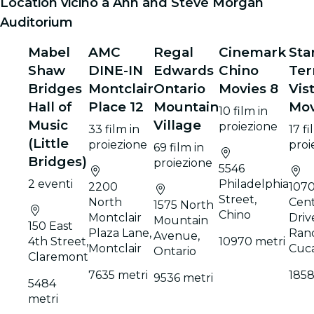
Location vicino a Ann and Steve Morgan
Auditorium
Mabel
AMC
Regal
Cinemark
Sta
Shaw
DINE-IN
Edwards
Chino
Ter
Bridges
Montclair
Ontario
Movies 8
Vis
Hall of
Place 12
Mountain
Mov
10 film in
Music
Village
proiezione
33 film in
17 fi
(Little
proiezione
proi
69 film in
Bridges)
proiezione
5546
2 eventi
Philadelphia
2200
107
Street,
North
Cen
1575 North
Chino
Montclair
Driv
Mountain
150 East
Plaza Lane,
Ran
Avenue,
4th Street,
10970 metri
Montclair
Cuc
Ontario
Claremont
7635 metri
1858
9536 metri
5484
metri