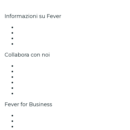
Informazioni su Fever
Stampa
Unisciti al team
Carte regalo
Centro assistenza
Collabora con noi
Gestisci il tuo evento
Pubblica il tuo evento
Eventi aziendali & benefit
Programma di affiliazione
Programma Ambassador e Influencer
Brand partnership
Fever for Business
Eventi privati e biglietti di gruppo
Benefit aziendali
Gift card e voucher aziendali