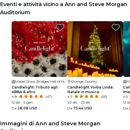
Eventi e attività vicino a Ann and Steve Morgan
Auditorium
Mabel Shaw Bridges Hall of Music (Little Bridges)
Orange County
Candlelight: Tributo agli
Candlelight Yorba Linda:
Can
ABBA & altro
Natale in musica
Ima
4.8
(47)
4.9
(65)
4.9
12 dic - 9 gen
20 dic - 23 dic
12 d
Da
28,08 USD
Da
73,44 USD
Da
Immagini di Ann and Steve Morgan