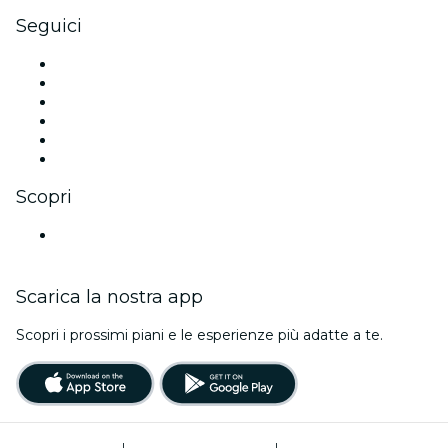
Seguici
Facebook
X (Twitter)
Instagram
TikTok
LinkedIn
Youtube
Scopri
Luoghi a Inland Empire
Scarica la nostra app
Scopri i prossimi piani e le esperienze più adatte a te.
Termini di utilizzo
|
Informativa sulla privacy
|