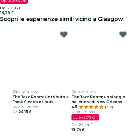
Up to 20% Off
Da
20,28 £
16,38 £
Scopri le esperienze simili vicino a Glasgow
Edimburgo
Edimburgo
The Jazz Room: Un tributo a
The Jazz Room: un viaggio
Frank Sinatra e Louis
nel cuore di New Orleans
Armstrong
04 dic - 20 feb
4.5
(192)
Da
24,15 £
17 set - 19 nov
Up to 20% Off
Da
24,44 £
19,74 £