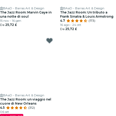
BAaD - Barras Art & Design
BAaD - Barras Art & Design
The Jazz Room: Marvin Gaye in
The Jazz Room: Un tributo a
una notte di soul
Frank Sinatra & Louis Armstrong
15 nov - 16 gen
4.7
(173)
Da
25,72 £
16 ago - 24 ott
Da
25,72 £
BAaD - Barras Art & Design
The Jazz Room: un viaggio nel
cuore di New Orleans
4.5
(312)
06 set