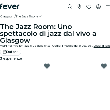
Glasgow
The Jazz Room
The Jazz Room: Uno
spettacolo di jazz dal vivo a
Glasgow
Vieni nel miglior jazz club della città! Goditi il meglio del blues, del soul e del jazz dal vivo, in un’atmosfera intima. Ogni nota racconta una storia, ogni improvvisazione e ogni brano emoziona il pubblico. Scopri i tributi e i concerti jazz più vicini a te!
Leggi di più
Data
3
esperienze