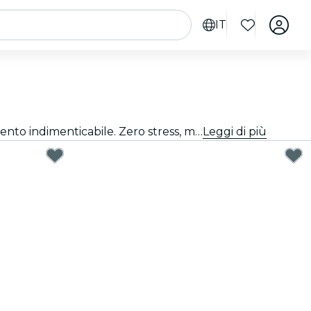
IT
Fare il regalo perfetto è più semplice di quanto pensi. Scegli la carta regalo, seleziona l'importo e regala un momento indimenticabile. Zero stress, massima flessibilità, successo garantito.
Leggi di più