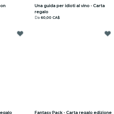
ion
Una guida per idioti al vino - Carta
regalo
Da
60,00 CA$
regalo
Fantasy Pack - Carta regalo edizione