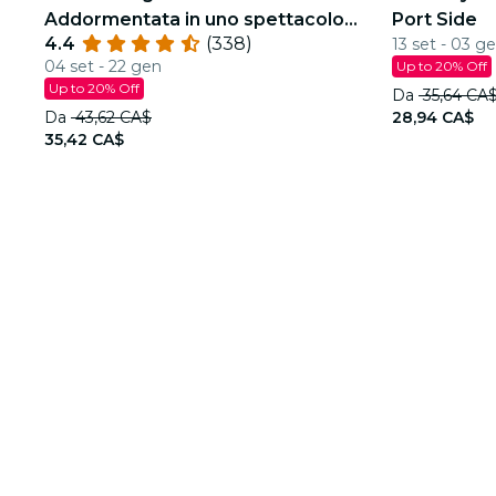
Addormentata in uno spettacolo
Port Side
4.4
(338)
13 set - 03 g
scintillante
04 set - 22 gen
Up to 20% Off
Up to 20% Off
Da
35,64 CA
Da
43,62 CA$
28,94 CA$
35,42 CA$