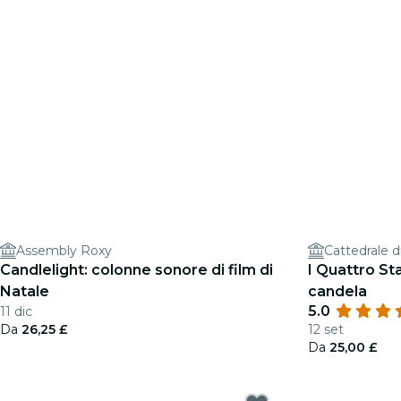
Assembly Roxy
Cattedrale d
Candlelight: colonne sonore di film di
I Quattro Sta
Natale
candela
5.0
11 dic
Da
26,25 £
12 set
Da
25,00 £