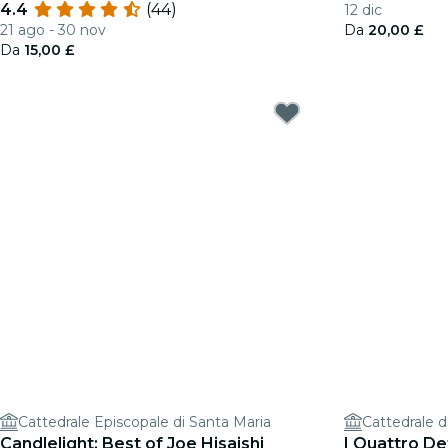
4.4
(44)
12 dic
Giles
candela
21 ago - 30 nov
Da
20,00 £
Da
15,00 £
Cattedrale Episcopale di Santa Maria
Cattedrale d
Candlelight: Best of Joe Hisaishi
I Quattro Det