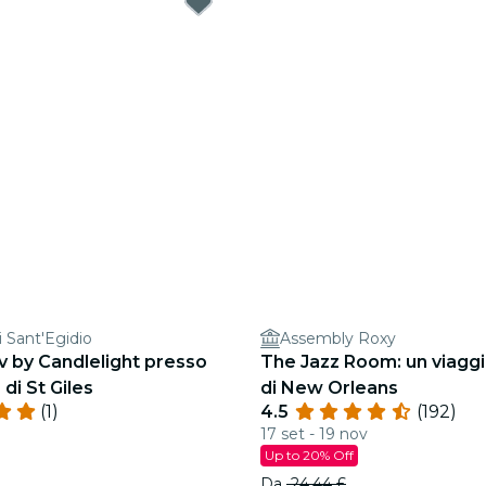
i Sant'Egidio
Assembly Roxy
 by Candlelight presso
The Jazz Room: un viaggi
 di St Giles
di New Orleans
(1)
4.5
(192)
17 set - 19 nov
Up to 20% Off
Da
24,44 £