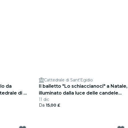
Cattedrale di Sant'Egidio
lo da
Il balletto "Lo schiaccianoci" a Natale,
tedrale di St
illuminato dalla luce delle candele
11 dic
presso la cattedrale di St Giles
Da
15,00 £