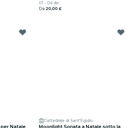
01 - 04 dic
Church di Edimburgo
Da
20,00 £
Cattedrale di Sant'Egidio
 per Natale
Moonlight Sonata a Natale sotto la