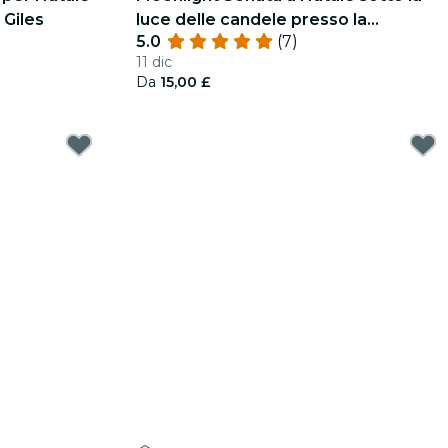
 Giles
luce delle candele presso la
5.0
(7)
Cattedrale di St Giles
11 dic
Da
15,00 £