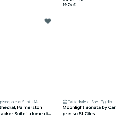
19,74 £
piscopale di Santa Maria
Cattedrale di Sant'Egidio
thedral, Palmerston
Moonlight Sonata by Cand
racker Suite" a lume di
presso St Giles