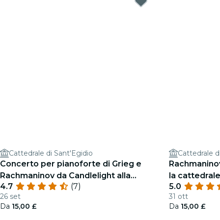
Cattedrale di Sant'Egidio
Cattedrale d
Concerto per pianoforte di Grieg e
Rachmaninov
Rachmaninov da Candlelight alla
la cattedrale
4.7
(7)
5.0
Cattedrale di St Giles
26 set
31 ott
Da
15,00 £
Da
15,00 £