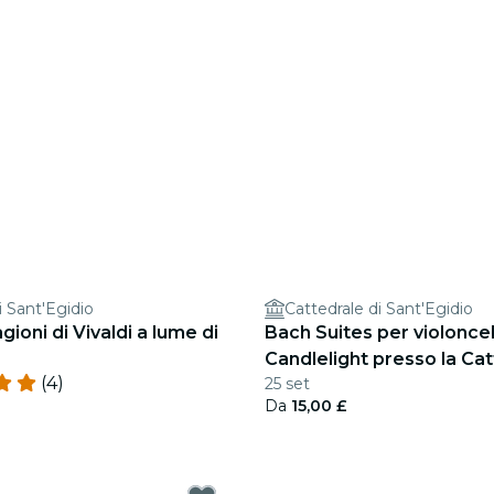
i Sant'Egidio
Cattedrale di Sant'Egidio
gioni di Vivaldi a lume di
Bach Suites per violoncel
Candlelight presso la Cat
(4)
25 set
Giles
Da
15,00 £