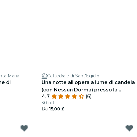
nta Maria
Cattedrale di Sant'Egidio
me di
Una notte all'opera a lume di candela
(con Nessun Dorma) presso la
4.7
(6)
cattedrale di St Giles
30 ott
Da
15,00 £