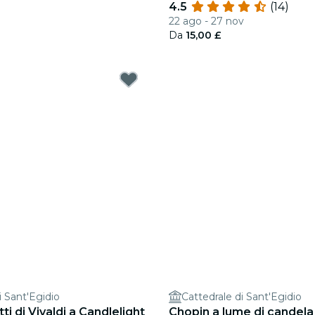
4.5
(14)
22 ago - 27 nov
Da
15,00 £
i Sant'Egidio
Cattedrale di Sant'Egidio
ti di Vivaldi a Candlelight
Chopin a lume di candela