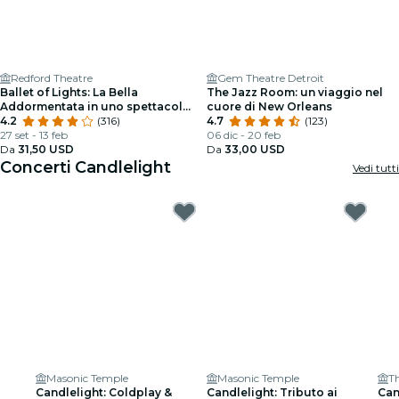
Redford Theatre
Gem Theatre Detroit
Ballet of Lights: La Bella
The Jazz Room: un viaggio nel
Addormentata in uno spettacolo
cuore di New Orleans
scintillante
4.2
(316)
4.7
(123)
27 set - 13 feb
06 dic - 20 feb
Da
31,50 USD
Da
33,00 USD
Concerti Candlelight
Vedi tutti
Masonic Temple
Masonic Temple
T
Candlelight: Coldplay &
Candlelight: Tributo ai
Can