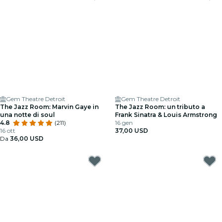
Gem Theatre Detroit
Gem Theatre Detroit
The Jazz Room: Marvin Gaye in
The Jazz Room: un tributo a
una notte di soul
Frank Sinatra & Louis Armstrong
4.8
(211)
16 gen
16 ott
37,00 USD
Da
36,00 USD