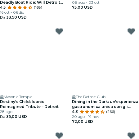
Deadly Boat Ride: Will Detroit
08 ago - 03 ott
Deliver Justice?
4.5
(168)
75,00 USD
16 ott - 06 dic
Da
33,50 USD
Masonic Temple
The Detroit Club
Destiny's Child: Iconic
Dining in the Dark: un'esperienza
Reimagined Tribute – Detroit
gastronomica unica con gli
28 ago
occhi bendati al Detroit Club
4.3
(266)
Da
35,00 USD
20 ago - 19 nov
72,00 USD