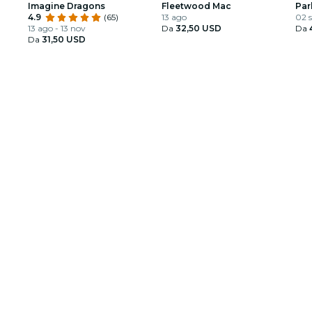
Imagine Dragons
Fleetwood Mac
Par
4.9
(65)
13 ago
02 s
13 ago - 13 nov
Da
32,50 USD
Da
Da
31,50 USD