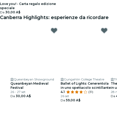
Love you! - Carta regalo edizione
speciale
Da
30,00 A$
Canberra Highlights: esperienze da ricordare
Queanbeyan Showground
Gungahlin College Theatre
T
Queanbeyan Medieval
Ballet of Lights: Cenerentola
The
Festival
in uno spettacolo scintillante
in 
26 - 27 set
4.1
(31)
28 
Da
30,00 A$
26 set
Da
Da
59,00 A$