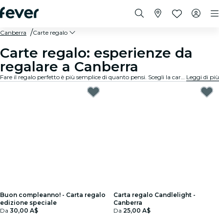
Canberra
Carte regalo
Carte regalo: esperienze da
regalare a Canberra
Fare il regalo perfetto è più semplice di quanto pensi. Scegli la carta regalo, seleziona l'importo e regala un momento indimenticabile. Zero stress, massima flessibilità, successo garantito.
Leggi di più
Buon compleanno! - Carta regalo
Carta regalo Candlelight -
edizione speciale
Canberra
Da
30,00 A$
Da
25,00 A$