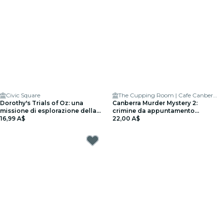
Civic Square
The Cupping Room | Cafe Canberra
Dorothy's Trials of Oz: una
Canberra Murder Mystery 2:
missione di esplorazione della
crimine da appuntamento
città a Canberra
16,99 A$
notturno!
22,00 A$