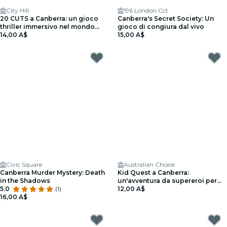
City Hill
196 London Cct
20 CUTS a Canberra: un gioco
Canberra's Secret Society: Un
thriller immersivo nel mondo
gioco di congiura dal vivo
reale
14,00 A$
15,00 A$
Civic Square
Australian Choice
Canberra Murder Mystery: Death
Kid Quest a Canberra:
in the Shadows
un'avventura da supereroi per
5.0
(1)
bambini (4–8 anni)
12,00 A$
16,00 A$