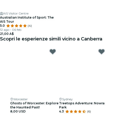
AIS Visitor Centre
Australian Institute of Sport: The
AIS Tour
5.0
(4)
12 ago - 06 feb
21,00 A$
Scopri le esperienze simili vicino a Canberra
Worcester
Sydney
Ghosts of Worcester: Explore
Treetops Adventure: Nowra
the Haunted Past!
Park
8,00 USD
4.3
(6)