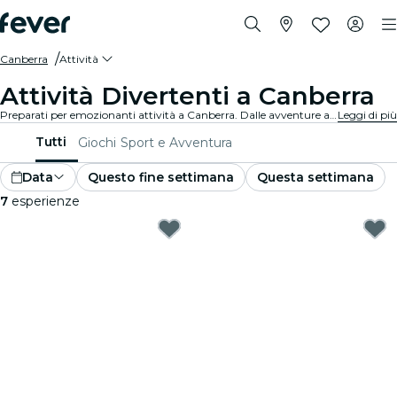
Canberra
Attività
Attività Divertenti a Canberra
Preparati per emozionanti attività a Canberra. Dalle avventure all'aperto alle esperienze culturali, scopri i modi migliori per sfruttare al massimo il tuo tempo.
Leggi di più
Tutti
Giochi
Sport e Avventura
Data
Questo fine settimana
Questa settimana
7
esperienze