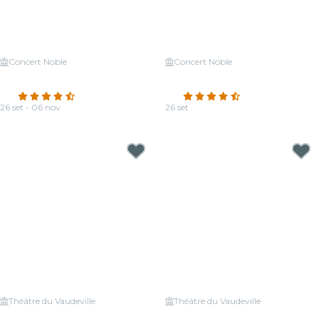
Concert Noble
Concert Noble
Candlelight: omaggio a
Candlelight: Queen e The
Ludovico Einaudi
Beatles
4.6
(184)
4.7
(15)
26 set - 06 nov
26 set
Da
20,00 €
Da
19,50 €
Théâtre du Vaudeville
Théâtre du Vaudeville
Candlelight: omaggio ad Adele
Candlelight: un tributo a Jean-