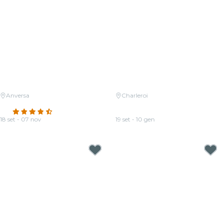
Anversa
Charleroi
Candlelight: Tributo ad Adele
Candlelight: Coldplay vs Ed
4.7
(210)
Sheeran
18 set - 07 nov
19 set - 10 gen
Da
17,00 €
Da
17,00 €