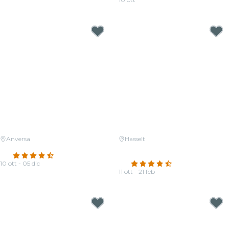
Da
19,00 €
Anversa
Hasselt
Candlelight: Queen vs. ABBA
Candlelight: Een tribute aan
4.7
(52)
Ludovico Einaudi
10 ott - 05 dic
4.5
(233)
Da
19,00 €
11 ott - 21 feb
Da
19,00 €