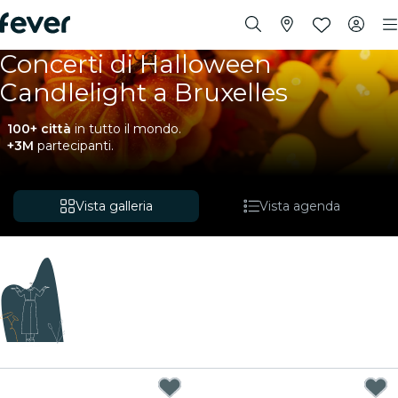
Concerti di Halloween
Candlelight a Bruxelles
100+ città
in tutto il mondo.
+3M
partecipanti.
Vista galleria
Vista agenda
Prossimamente
Stiamo definendo i dettagli per offirti nuove
esperienze qui molto presto. Nel frattempo, puoi
consultare di seguito gli eventi nelle vicinanze.