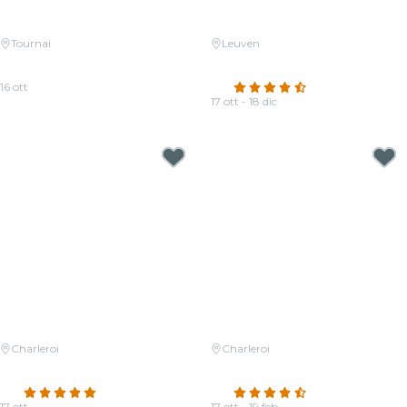
Tournai
Leuven
Candlelight : hommage à Hans
Candlelight: Tribute aan Hans
Zimmer
Zimmer
16 ott
4.7
(48)
Da
20,00 €
17 ott - 18 dic
Da
29,00 €
Charleroi
Charleroi
Candlelight: i Quattro Stagioni di
Candlelight: tributo a Hans
Vivaldi
Zimmer
4.8
(110)
4.7
(194)
17 ott
17 ott - 19 feb