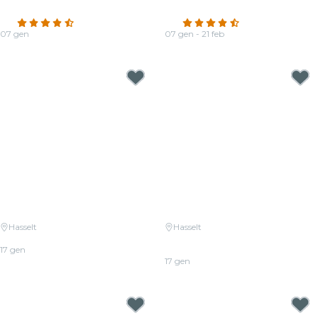
Jacques Goldman
Dragons
4.5
(111)
4.7
(208)
07 gen
07 gen - 21 feb
Da
19,50 €
Da
19,00 €
Hasselt
Hasselt
Candlelight: Tribute aan Queen
Candlelight: Tribute aan Michael
17 gen
Jackson
Da
17,50 €
17 gen
Da
17,50 €