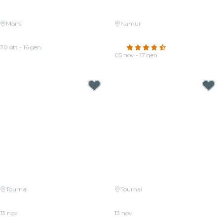
Mons
Namur
Candlelight : Coldplay et Imagine
Candlelight : hommage à Hans
Dragons
Zimmer
30 ott - 16 gen
4.5
(319)
Da
19,00 €
05 nov - 17 gen
Da
18,50 €
Tournai
Tournai
Candlelight : Coldplay vs.
Candlelight : le meilleur de
Imagine Dragons
Ludovico Einaudi
13 nov
13 nov
Da
20,00 €
Da
20,00 €