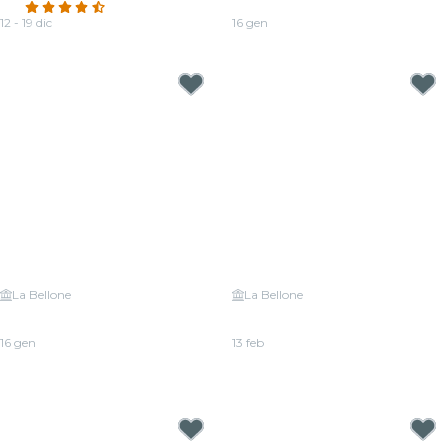
4.3
(86)
Vivaldi
12 - 19 dic
16 gen
Da
19,00 €
Da
20,00 €
La Bellone
La Bellone
Candlelight: omaggio a Hans
Candlelight: una serata speciale
Zimmer
per San Valentino
16 gen
13 feb
Da
20,00 €
Da
20,00 €
Concerti Candlelight vicino a Bruxelles