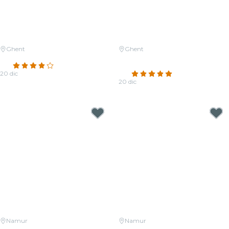
Ghent
Ghent
Candlelight: Christmas Classics
Candlelight: Ed Sheeran &
4.2
(13)
Coldplay
20 dic
4.9
(14)
Da
19,00 €
20 dic
Da
12,50 €
Namur
Namur
Candlelight : hommage à Jean-
Candlelight : Coldplay et Imagine