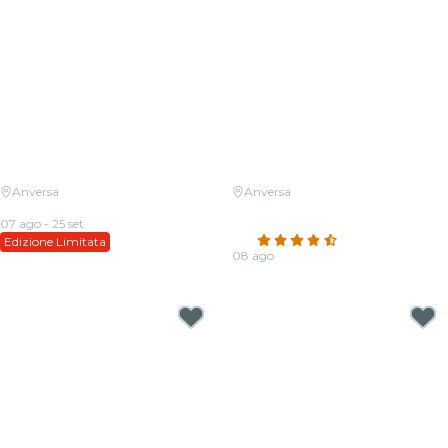
Anversa
Anversa
Candlelight: Disney Love Songs
Candlelight: Coldplay & Ed
07 ago - 25 set
Sheeran
4.4
(10)
Edizione Limitata
08 ago
Da
23,50 €
Da
16,50 €