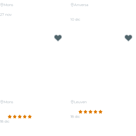
Mons
Anversa
Candlelight : hommage à ABBA
Candlelight: Tributo a Michael
27 nov
Jackson
Da
19,00 €
10 dic
Da
17,50 €
Mons
Leuven
Candlelight : les classiques de
Candlelight: Kerstmuziek
Noël
4.8
(12)
4.9
(37)
18 dic
18 dic
Da
29,00 €
Da
19,00 €