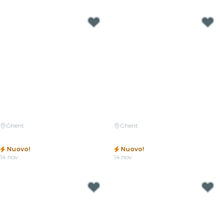
Ghent
Ghent
Candlelight: Tribute aan Michael
Candlelight: Ed Sheeran vs.
Jackson
Coldplay
Nuovo!
Nuovo!
14 nov
14 nov
Da
25,00 €
Da
25,00 €