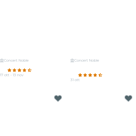
Concert Noble
Concert Noble
Candlelight: tributo ai Queen
Candlelight: un tributo a Charles
4.5
(610)
Aznavour
17 ott - 13 nov
4.6
(25)
Da
19,50 €
31 ott
Da
19,00 €