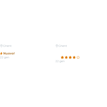
Ghent
Ghent
Candlelight: Tribute aan ABBA
Candlelight: Tribute aan Hans
Nuovo!
Zimmer
22 gen
4.1
(7)
Da
25,00 €
22 gen
Da
25,00 €