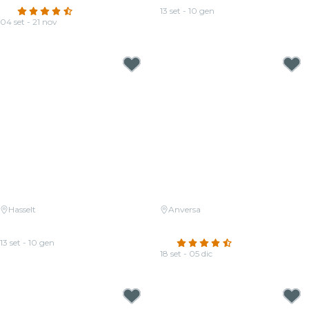
4.6
(15)
13 set - 10 gen
04 set - 21 nov
Da
17,00 €
Da
32,00 €
Hasselt
Anversa
Candlelight: Een tribute aan
Candlelight: Un tributo a Hans
ABBA
Zimmer
13 set - 10 gen
4.5
(210)
Da
17,00 €
18 set - 05 dic
Da
19,00 €