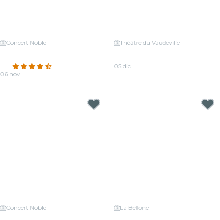
Concert Noble
Théâtre du Vaudeville
Candlelight: un tributo a Jean-
Candlelight: omaggio a Michael
Jacques Goldman
Jackson
4.6
(102)
05 dic
06 nov
Da
20,00 €
Da
19,50 €
Concert Noble
La Bellone
Candlelight: musiche di Natale
Candlelight: I Quattro Stagioni di