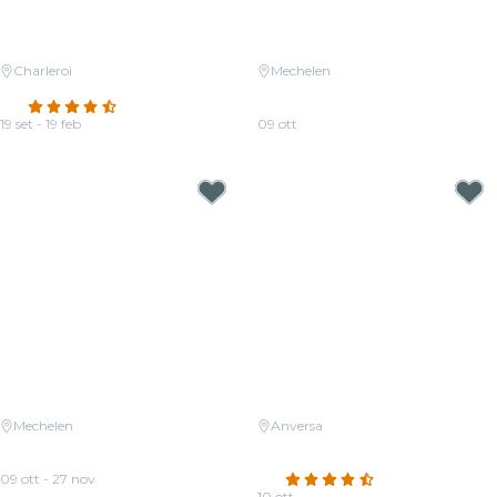
Charleroi
Mechelen
Candlelight: Queen vs. ABBA
Candlelight: Coldplay vs.
4.7
(153)
Imagine Dragons
19 set - 19 feb
09 ott
Da
17,00 €
Da
33,00 €
Mechelen
Anversa
Candlelight: Tribute aan Hans
Candlelight: Coldplay & Imagine
Zimmer
Dragons
09 ott - 27 nov
4.4
(100)
Da
22,00 €
10 ott