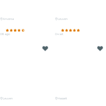
Anversa
Leuven
Candlelight: Un tributo a
Candlelight: Een tribute aan
Ludovico Einaudi
Ludovico Einaudi
4.5
(178)
4.8
(8)
08 ago
04 set
Da
19,00 €
Da
39,50 €
Leuven
Hasselt
Candlelight: Coldplay & Imagine
Candlelight: The Best of Hans
Dragons
Zimmer