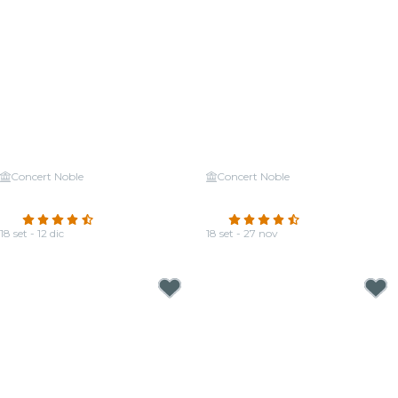
Concert Noble
Concert Noble
Candlelight: omaggio a Hans
Candlelight: i Quattro Stagioni di
Zimmer
Vivaldi
4.6
(600)
4.6
(302)
18 set - 12 dic
18 set - 27 nov
Da
19,00 €
Da
19,50 €