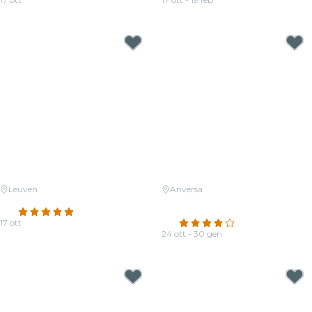
Da
19,00 €
Da
19,00 €
Leuven
Anversa
Candlelight: Queen vs. ABBA
Candlelight: Coldplay & Ed
4.8
(121)
Sheeran
17 ott
4.2
(13)
Da
29,00 €
24 ott - 30 gen
Da
17,50 €