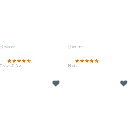
Hasselt
Tournai
Candlelight: Coldplay & Imagine
Candlelight : Les Quatre Saisons
Dragons op de piano
de Vivaldi
4.6
(52)
4.7
(11)
11 ott - 21 feb
16 ott
Da
17,00 €
Da
20,00 €