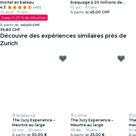
mortel en bateau
braquage à 20 millions de
4.3
(40)
dollars
10 oct. - 10 janv.
29 août - 17 janv.
À partir de
45,00 CHF
Jusqu'à 20 % de réduction
À partir de
46,00 CHF
36,80 CHF
Découvre des expériences similaires près de
Zurich
Strasbourg
Colmar
C
The Jury Experience –
The Jury Experience –
The
Meurtre au large
Meurtre au large
meu
22 nov. - 30 janv.
05 déc. - 16 janv.
10 o
À partir de
30,00 €
À partir de
25,00 €
À pa