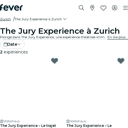
Zurich
The Jury Experience à Zurich
The Jury Experience à Zurich
Plonge dans The Jury Experience, une expérience théâtrale immersive où tu endosses le rôle de juré·e. Entre passions fatales et affaires médicales controversées, chaque procès révèle son lot de secrets et de drames. À toi d’examiner les preuves, d’écouter les arguments et de décider du sort de l’accusé·e.
En lire plus...
Date
2
expériences
Volkshaus
Volkshaus
The Jury Experience – Le trajet
The Jury Experience – Le