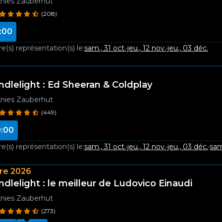
nies Zauberhut
(208)
:00
e(s) représentation(s) le:
sam., 31 oct.
·
jeu., 12 nov.
·
jeu., 03 déc.
ndlelight : Ed Sheeran & Coldplay
nies Zauberhut
(449)
:00
e(s) représentation(s) le:
sam., 31 oct.
·
jeu., 12 nov.
·
jeu., 03 déc.
·
sam
re 2026
ndlelight : le meilleur de Ludovico Einaudi
nies Zauberhut
(273)