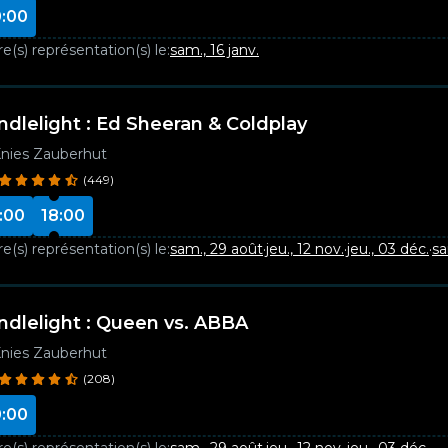
:00
e(s) représentation(s) le:
sam., 16 janv.
ndlelight : Ed Sheeran & Coldplay
nies Zauberhut
(449)
:00
18:00
e(s) représentation(s) le:
sam., 29 août
·
jeu., 12 nov.
·
jeu., 03 déc.
·
sa
ndlelight : Queen vs. ABBA
nies Zauberhut
(208)
:00