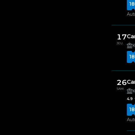
18
Autr
17
Ca
JEU.
K
18
26
Ca
SAM.
K
4.9
18
Autr