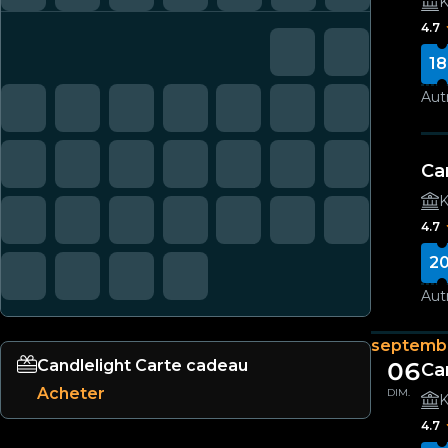
K
4.7
18
Autr
Ca
K
4.7
20
Autr
septemb
Candlelight Carte cadeau
06
Ca
Acheter
DIM.
K
4.7