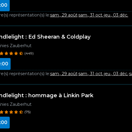
:00
e(s) représentation(s) le:
sam., 29 août
·
sam., 31 oct.
·
jeu., 03 déc.
ndlelight : Ed Sheeran & Coldplay
nies Zauberhut
(449)
:00
e(s) représentation(s) le:
sam., 29 août
·
sam., 31 oct.
·
jeu., 03 déc.
·
s
ndlelight : hommage à Linkin Park
nies Zauberhut
(75)
:00