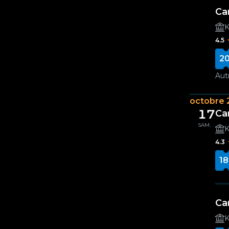
Ca
K
4.5
20
Autr
octobre 
17
Ca
SAM.
K
4.3
18
Ca
K