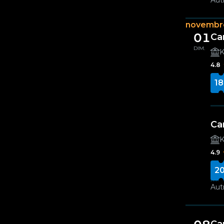
Autr
novembr
01
Ca
DIM.
K
4.8
18
Ca
K
4.9
20
Autr