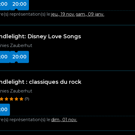
:00
20:00
e(s) représentation(s) le:
jeu., 19 nov.
·
sam., 09 janv.
ndlelight: Disney Love Songs
nies Zauberhut
:00
20:00
ndlelight : classiques du rock
nies Zauberhut
(7)
:00
e(s) représentation(s) le:
dim., 01 nov.