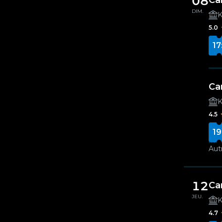
08
Ca
DIM.
K
5.0
17
Ca
K
4.5
19
Autr
12
Ca
JEU.
K
4.7