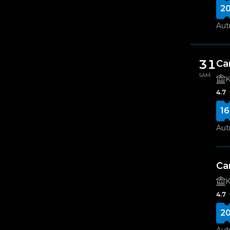
20
Autr
31
Ca
SAM.
K
4.7
16
Autr
Ca
K
4.7
20