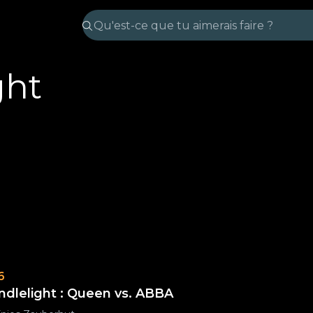
ght
6
ndlelight : Queen vs. ABBA