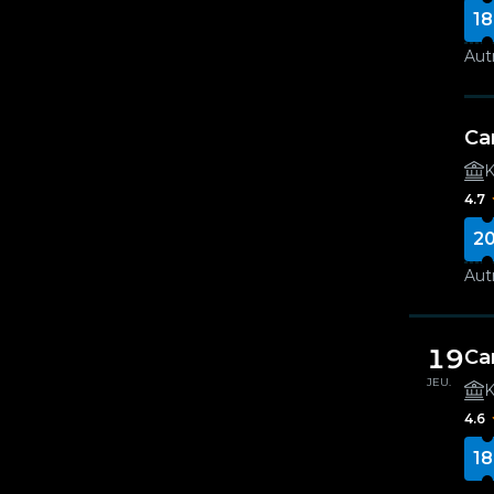
18
Autr
Ca
K
4.7
20
Autr
19
Ca
JEU.
K
4.6
18