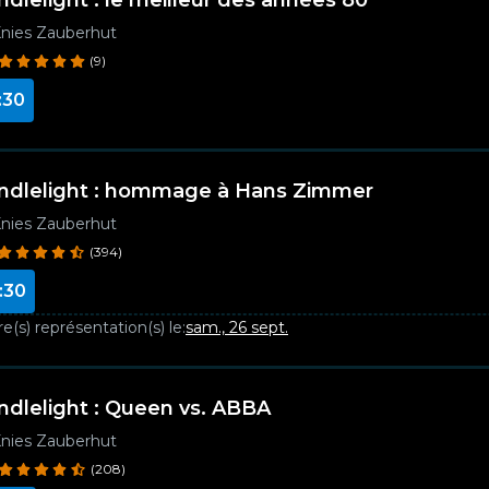
ndlelight : le meilleur des années 80
nies Zauberhut
(9)
:30
ndlelight : hommage à Hans Zimmer
nies Zauberhut
(394)
:30
e(s) représentation(s) le:
sam., 26 sept.
ndlelight : Queen vs. ABBA
nies Zauberhut
(208)