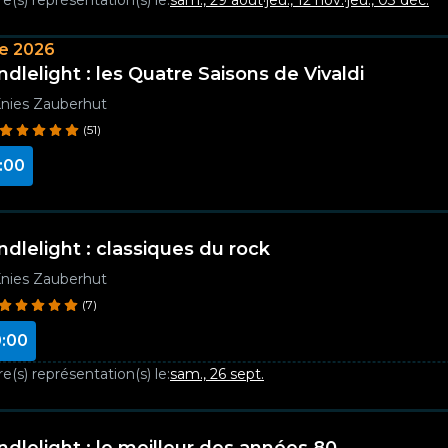
e(s) représentation(s) le:
sam., 29 août
·
jeu., 12 nov.
·
jeu., 03 déc.
e 2026
ndlelight : les Quatre Saisons de Vivaldi
nies Zauberhut
(51)
:00
ndlelight : classiques du rock
nies Zauberhut
(7)
:00
e(s) représentation(s) le:
sam., 26 sept.