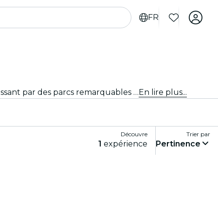
FR
Découvre les lieux incontournables de Zurich. Des monuments emblématiques aux hauts lieux culturels, en passant par des parcs remarquables et des endroits plus méconnus, et explore-les grâce à ces expériences. Laisse-toi surprendre par tout ce qui rend Zurich si unique.
En lire plus...
Découvre
Trier par
1
expérience
Pertinence