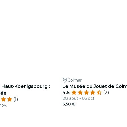
Colmar
 Haut-Koenigsbourg :
Le Musée du Jouet de Col
4.5
(2)
rée
08 août - 05 oct.
(1)
6,50 €
nov.