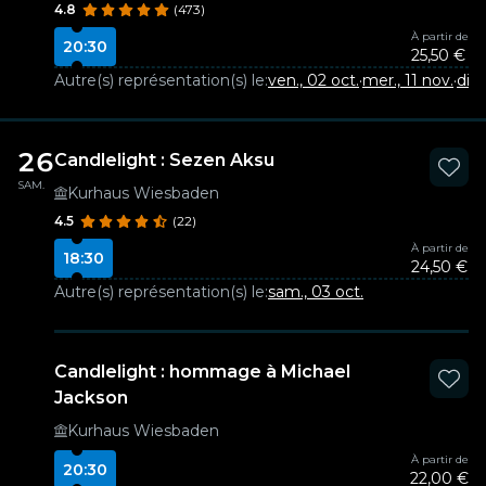
4.8
(473)
À partir de
20:30
25,50 €
Autre(s) représentation(s) le:
ven., 02 oct.
·
mer., 11 nov.
·
dim.
26
Candlelight : Sezen Aksu
SAM.
Kurhaus Wiesbaden
4.5
(22)
À partir de
18:30
24,50 €
Autre(s) représentation(s) le:
sam., 03 oct.
Candlelight : hommage à Michael
Jackson
Kurhaus Wiesbaden
À partir de
20:30
22,00 €