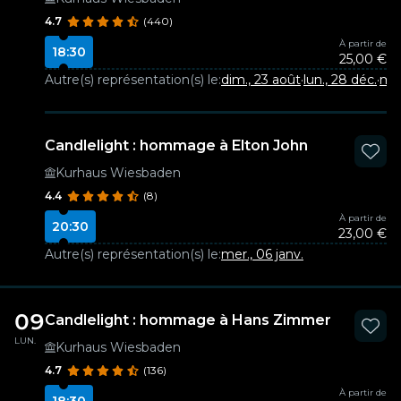
4.7
(440)
À partir de
18:30
25,00 €
Autre(s) représentation(s) le:
dim., 23 août
·
lun., 28 déc.
·
mer
Candlelight : hommage à Elton John
Kurhaus Wiesbaden
4.4
(8)
À partir de
20:30
23,00 €
Autre(s) représentation(s) le:
mer., 06 janv.
09
Candlelight : hommage à Hans Zimmer
LUN.
Kurhaus Wiesbaden
4.7
(136)
À partir de