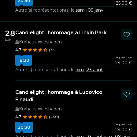
20:30
25,00 €
Autre(s) représentation(s) le:
sam., 09 janv.
28
Candlelight : hommage à Linkin Park
LUN.
Kurhaus Wiesbaden
4.7
(76)
À partir de
18:30
24,00 €
Autre(s) représentation(s) le:
dim., 23 août
Candlelight : hommage à Ludovico
Einaudi
Kurhaus Wiesbaden
4.7
(440)
À partir de
20:30
24,00 €
Autre(s) représentation(s) le:
dim., 23 août
·
dim., 08 nov.
·
me