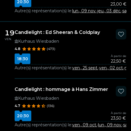
20:30
23,00 €
Autre(s) représentation(s) le:
lun., 09 nov.
·
jeu., 03 déc.
·
sam.
19
Candlelight : Ed Sheeran & Coldplay
VEN.
Kurhaus Wiesbaden
4.8
(473)
À partir de
18:30
22,50 €
Autre(s) représentation(s) le:
ven., 25 sept.
·
ven., 02 oct.
·
mer
Candlelight : hommage à Hans Zimmer
Kurhaus Wiesbaden
4.7
(136)
À partir de
20:30
23,50 €
Autre(s) représentation(s) le:
ven., 09 oct.
·
lun., 09 nov.
·
sam