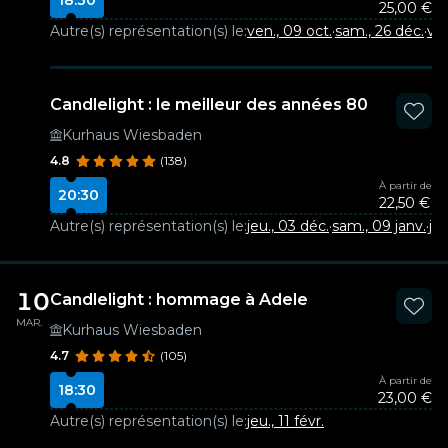
18:30
25,00 €
Autre(s) représentation(s) le:
ven., 09 oct.
·
sam., 26 déc.
·
ven
Candlelight : le meilleur des années 80
Kurhaus Wiesbaden
4.8
(138)
À partir de
20:30
22,50 €
Autre(s) représentation(s) le:
jeu., 03 déc.
·
sam., 09 janv.
·
jeu
10
Candlelight : hommage à Adele
MAR.
Kurhaus Wiesbaden
4.7
(105)
À partir de
18:30
23,00 €
Autre(s) représentation(s) le:
jeu., 11 févr.