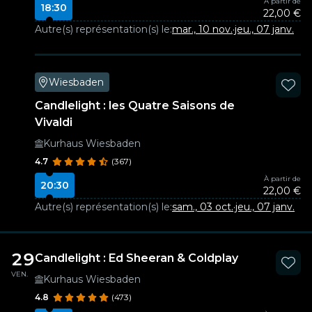
À partir de
18:30
22,00 €
Autre(s) représentation(s) le:
mar., 10 nov.
·
jeu., 07 janv.
Wiesbaden
Candlelight : les Quatre Saisons de
Vivaldi
Kurhaus Wiesbaden
4.7
(367)
À partir de
20:30
22,00 €
Autre(s) représentation(s) le:
sam., 03 oct.
·
jeu., 07 janv.
29
Candlelight : Ed Sheeran & Coldplay
VEN.
Kurhaus Wiesbaden
4.8
(473)