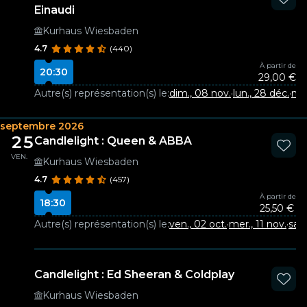
Einaudi
Kurhaus Wiesbaden
4.7
(440)
À partir de
20:30
29,00 €
Autre(s) représentation(s) le:
dim., 08 nov.
·
lun., 28 déc.
·
mer
septembre 2026
25
Candlelight : Queen & ABBA
VEN.
Kurhaus Wiesbaden
4.7
(457)
À partir de
18:30
25,50 €
Autre(s) représentation(s) le:
ven., 02 oct.
·
mer., 11 nov.
·
sam
Candlelight : Ed Sheeran & Coldplay
Kurhaus Wiesbaden