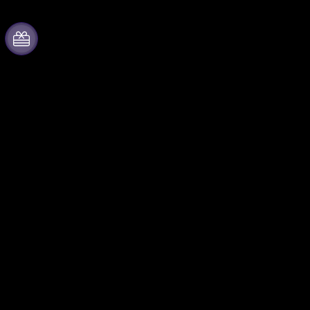
À propos de Fever
Collaborer avec nous
Presse
Fever Zone
Travailler chez Fever
Publiez votre événement
Impressum
Événements d'entreprise et
avantages
Cartes-cadeaux
Programme d'affiliation
Centre d'aide
Programme
d'ambassadeurs et
d'influenceurs
Partenariats avec des
marques