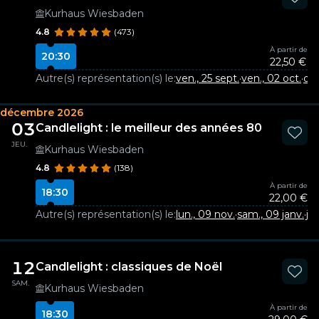
Kurhaus Wiesbaden
4.8
(473)
À partir de
20:30
22,50 €
Autre(s) représentation(s) le:
ven., 25 sept.
·
ven., 02 oct.
·
dim
décembre 2026
03
Candlelight : le meilleur des années 80
JEU.
Kurhaus Wiesbaden
4.8
(138)
À partir de
18:30
22,00 €
Autre(s) représentation(s) le:
lun., 09 nov.
·
sam., 09 janv.
·
jeu
12
Candlelight : classiques de Noël
SAM.
Kurhaus Wiesbaden
À partir de
18:30