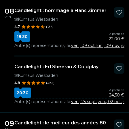
08
Candlelight : hommage à Hans Zimmer
VEN.
Kurhaus Wiesbaden
4.7
(136)
À partir de
18:30
22,00 €
Autre(s) représentation(s) le:
ven., 09 oct.
·
lun., 09 nov.
·
sam
Candlelight : Ed Sheeran & Coldplay
Kurhaus Wiesbaden
4.8
(473)
À partir de
20:30
24,50 €
Autre(s) représentation(s) le:
ven., 25 sept.
·
ven., 02 oct.
·
mer
09
Candlelight : le meilleur des années 80