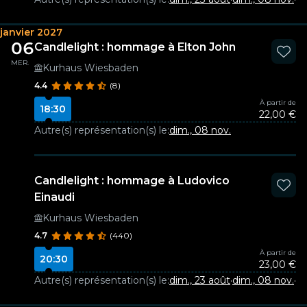
janvier 2027
06
Candlelight : hommage à Elton John
MER.
Kurhaus Wiesbaden
4.4
(8)
À partir de
18:30
22,00 €
Autre(s) représentation(s) le:
dim., 08 nov.
Candlelight : hommage à Ludovico
Einaudi
Kurhaus Wiesbaden
4.7
(440)
À partir de
20:30
23,00 €
Autre(s) représentation(s) le:
dim., 23 août
·
dim., 08 nov.
·
lu