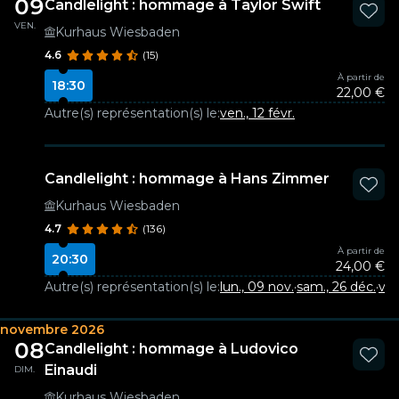
09
Candlelight : hommage à Taylor Swift
VEN.
Kurhaus Wiesbaden
4.6
(15)
À partir de
18:30
22,00 €
Autre(s) représentation(s) le:
ven., 12 févr.
Candlelight : hommage à Hans Zimmer
Kurhaus Wiesbaden
4.7
(136)
À partir de
20:30
24,00 €
Autre(s) représentation(s) le:
lun., 09 nov.
·
sam., 26 déc.
·
ven
novembre 2026
08
Candlelight : hommage à Ludovico
Einaudi
DIM.
Kurhaus Wiesbaden