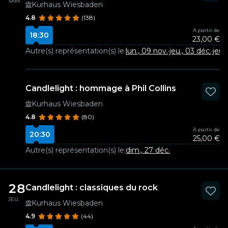
SAM.
Kurhaus Wiesbaden
4.8
(138)
À partir de
18:30
23,00 €
Autre(s) représentation(s) le:
lun., 09 nov.
·
jeu., 03 déc.
·
jeu.,
Candlelight : hommage à Phil Collins
Kurhaus Wiesbaden
4.8
(80)
À partir de
20:30
25,00 €
Autre(s) représentation(s) le:
dim., 27 déc.
28
Candlelight : classiques du rock
JEU.
Kurhaus Wiesbaden
4.9
(44)