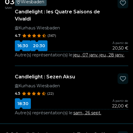
03
Wiesbaden
SAM.
Candlelight : les Quatre Saisons de
Vivaldi
Kurhaus Wiesbaden
4.7
(367)
À partir de
16:30
20:30
20,50 €
Autre(s) représentation(s) le:
jeu., 07 janv.
·
jeu., 28 janv.
Candlelight : Sezen Aksu
Kurhaus Wiesbaden
4.5
(22)
À partir de
18:30
22,00 €
Autre(s) représentation(s) le:
sam., 26 sept.