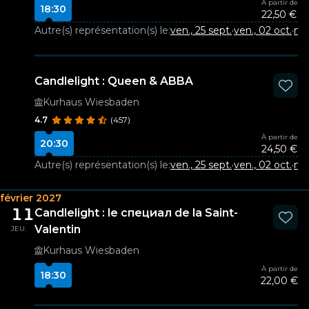
À partir de
18:30
22,50 €
Autre(s) représentation(s) le:
ven., 25 sept.
·
ven., 02 oct.
·
mer
Candlelight : Queen & ABBA
Kurhaus Wiesbaden
4.7
(457)
À partir de
20:30
24,50 €
Autre(s) représentation(s) le:
ven., 25 sept.
·
ven., 02 oct.
·
mer
février 2027
11
Candlelight : le специал de la Saint-
Valentin
JEU.
Kurhaus Wiesbaden
À partir de
18:30
22,00 €