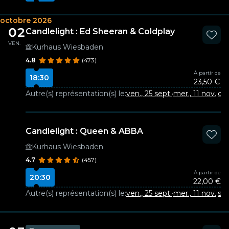
octobre 2026
02
Candlelight : Ed Sheeran & Coldplay
VEN.
Kurhaus Wiesbaden
4.8
(473)
À partir de
18:30
23,50 €
Autre(s) représentation(s) le:
ven., 25 sept.
·
mer., 11 nov.
·
dim
Candlelight : Queen & ABBA
Kurhaus Wiesbaden
4.7
(457)
À partir de
20:30
22,00 €
Autre(s) représentation(s) le:
ven., 25 sept.
·
mer., 11 nov.
·
sam