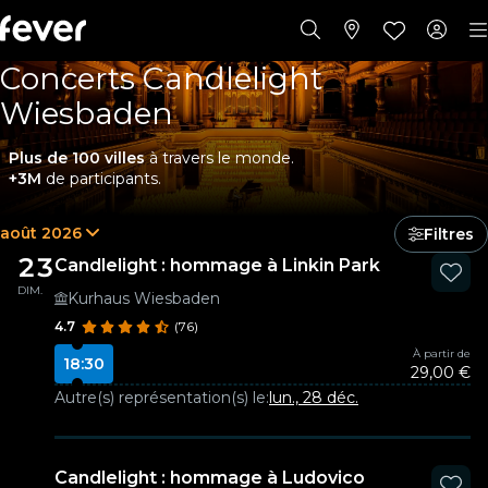
Concerts Candlelight
Wiesbaden
Plus de 100 villes
à travers le monde.
+3M
de participants.
août 2026
Filtres
23
Candlelight : hommage à Linkin Park
DIM.
Kurhaus Wiesbaden
4.7
(76)
À partir de
18:30
29,00 €
Autre(s) représentation(s) le:
lun., 28 déc.
Candlelight : hommage à Ludovico