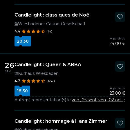
Candlelight : classiques de Noël
Wiesbadener Casino-Gesellschaft
4.4
(14)
À partir de
20:30
24,00 €
26
Candlelight : Queen & ABBA
SAM.
Kurhaus Wiesbaden
4.7
(457)
À partir de
18:30
23,00 €
Autre(s) représentation(s) le:
ven., 25 sept.
·
ven., 02 oct.
·
mer
Candlelight : hommage à Hans Zimmer