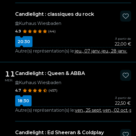
Candlelight : classiques du rock
Kurhaus Wiesbaden
4.9
(44)
À partir de
20:30
22,00 €
Autre(s) représentation(s) le:
jeu., 07 janv.
·
jeu., 28 janv.
11
Candlelight : Queen & ABBA
MER.
Kurhaus Wiesbaden
4.7
(457)
À partir de
18:30
22,50 €
Autre(s) représentation(s) le:
ven., 25 sept.
·
ven., 02 oct.
·
sam
Candlelight : Ed Sheeran & Coldplay