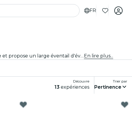
FR
Des lieux intimistes aux salles de concert les plus emblématiques de la ville, Utrecht vit au rythme de la musique et propose un large éventail d'événements pour tous les goûts et tous les styles.
En lire plus...
Découvre
Trier par
13
expériences
Pertinence