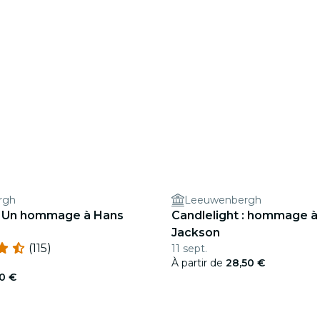
rgh
Leeuwenbergh
 : Un hommage à Hans
Candlelight : hommage à
Jackson
(115)
11 sept.
À partir de
28,50 €
50 €