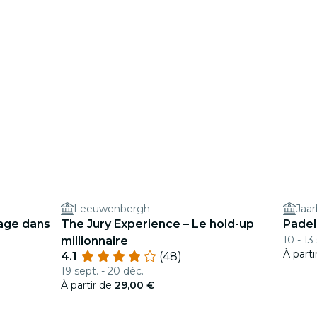
Leeuwenbergh
Jaar
yage dans
The Jury Experience – Le hold-up
Padel
10 - 13
millionnaire
À part
4.1
(48)
19 sept. - 20 déc.
À partir de
29,00 €