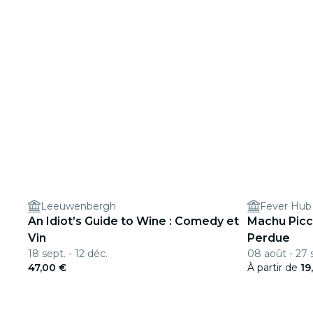
Leeuwenbergh
Fever Hub
An Idiot’s Guide to Wine : Comedy et
Machu Picch
Vin
Perdue
18 sept. - 12 déc.
08 août - 27 
47,00 €
À partir de
19