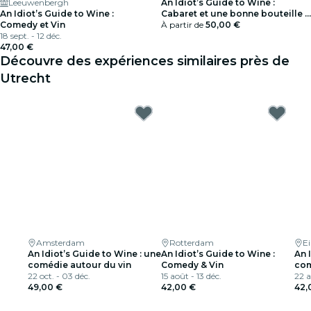
Leeuwenbergh
An Idiot’s Guide to Wine :
An Idiot’s Guide to Wine :
Cabaret et une bonne bouteille -
Comedy et Vin
Carte-cadeau
À partir de
50,00 €
18 sept. - 12 déc.
47,00 €
Découvre des expériences similaires près de
Utrecht
Amsterdam
Rotterdam
E
An Idiot’s Guide to Wine : une
An Idiot’s Guide to Wine :
An 
comédie autour du vin
Comedy & Vin
com
22 oct. - 03 déc.
15 août - 13 déc.
22 a
49,00 €
42,00 €
42,