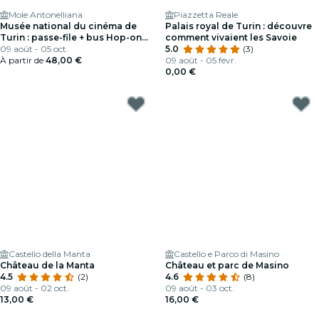
Mole Antonelliana
Piazzetta Reale
Musée national du cinéma de
Palais royal de Turin : découvre
Turin : passe-file + bus Hop-on
comment vivaient les Savoie
Hop-off
09 août - 05 oct.
5.0
(3)
À partir de
48,00 €
09 août - 05 févr.
0,00 €
Castello della Manta
Castello e Parco di Masino
Château de la Manta
Château et parc de Masino
4.5
(2)
4.6
(8)
09 août - 02 oct.
09 août - 03 oct.
13,00 €
16,00 €