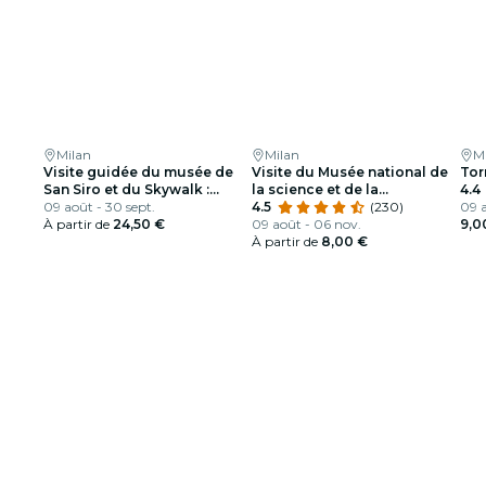
Milan
Milan
M
Visite guidée du musée de
Visite du Musée national de
Tor
San Siro et du Skywalk :
la science et de la
4.4
découverte du stade
09 août - 30 sept.
technologie Leonardo da
4.5
(230)
09 a
emblématique de Milan
À partir de
24,50 €
Vinci
09 août - 06 nov.
9,0
À partir de
8,00 €