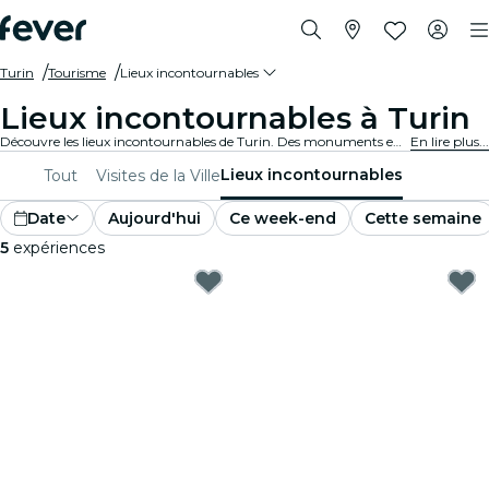
Turin
Tourisme
Lieux incontournables
Lieux incontournables à Turin
Découvre les lieux incontournables de Turin. Des monuments emblématiques aux hauts lieux culturels, en passant par des parcs remarquables et des endroits plus méconnus, et explore-les grâce à ces expériences. Laisse-toi surprendre par tout ce qui rend Turin si unique.
En lire plus...
Lieux incontournables
Tout
Visites de la Ville
Date
Aujourd'hui
Ce week-end
Cette semaine
5
expériences