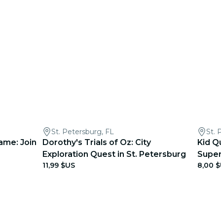
St. Petersburg, FL
St. 
ame: Join
Dorothy's Trials of Oz: City
Kid Q
Exploration Quest in St. Petersburg
Super
11,99 $US
8,00 
(Ages