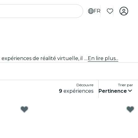
FR
Plonge dans un monde de plaisir et de divertissement avec les meilleurs jeux de Tampa. Des jeux de société aux expériences de réalité virtuelle, il y en a pour tous les goûts.
En lire plus...
Découvre
Trier par
9
expériences
Pertinence