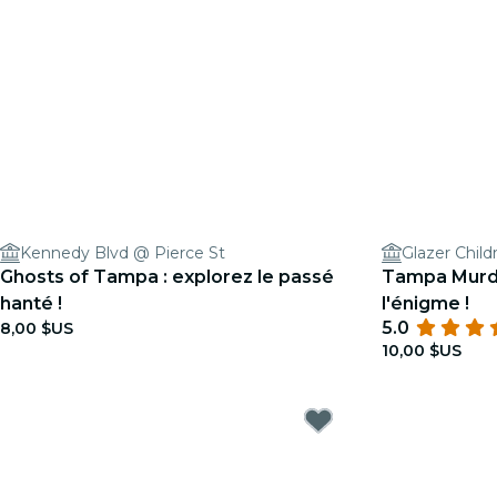
Kennedy Blvd @ Pierce St
Glazer Chil
Ghosts of Tampa : explorez le passé
Tampa Murde
hanté !
l'énigme !
5.0
8,00 $US
10,00 $US