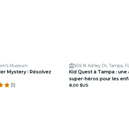
dren's Museum
606 N Ashley Dr, Tampa, F
r Mystery : Résolvez
Kid Quest à Tampa : une
super-héros pour les enf
(1)
8,00 $US
ans