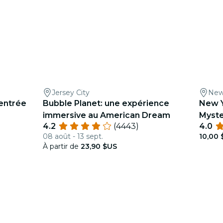
Jersey City
New
'entrée
Bubble Planet: une expérience
New Y
immersive au American Dream
Myste
4.2
(4443)
4.0
08 août - 13 sept.
10,00 
À partir de
23,90 $US