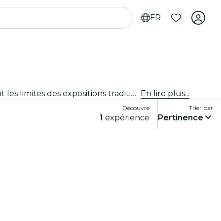
FR
Expériences immersives, expériences artistiques immersives et expositions immersives à Somerville qui repoussent les limites des expositions traditionnelles grâce à une technologie de pointe.
En lire plus...
Découvre
Trier par
1
expérience
Pertinence