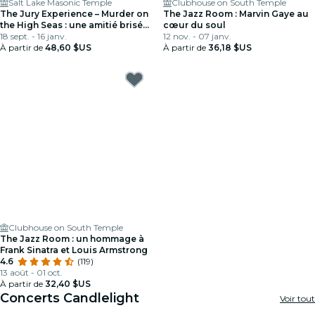
Salt Lake Masonic Temple
Clubhouse on South Temple
The Jury Experience – Murder on
The Jazz Room : Marvin Gaye au
the High Seas : une amitié brisée.
cœur du soul
Salt Lake City rendra-t-il justice ?
18 sept. - 16 janv.
12 nov. - 07 janv.
À partir de
48,60 $US
À partir de
36,18 $US
Clubhouse on South Temple
The Jazz Room : un hommage à
Frank Sinatra et Louis Armstrong
4.6
(119)
13 août - 01 oct.
À partir de
32,40 $US
Concerts Candlelight
Voir tout