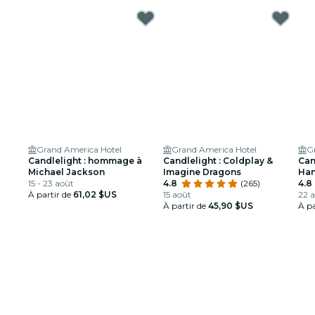
Grand America Hotel
Grand America Hotel
G
Candlelight : hommage à
Candlelight : Coldplay &
Can
Michael Jackson
Imagine Dragons
Han
15 - 23 août
4.8
(265)
4.8
À partir de
61,02 $US
15 août
22 a
À partir de
45,90 $US
À pa