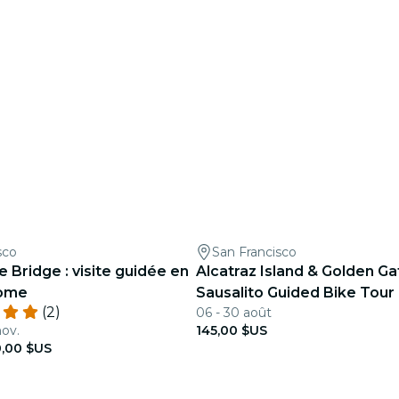
sco
San Francisco
 Bridge : visite guidée en
Alcatraz Island & Golden Ga
nome
Sausalito Guided Bike Tour
(2)
06 - 30 août
nov.
145,00 $US
,00 $US