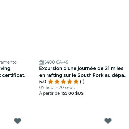
cramento
6400 CA-49
ving
Excursion d'une journée de 21 miles
 certificat
en rafting sur le South Fork au départ
5.0
(1)
de Lotus (classe 2-3)
07 août - 20 sept.
À partir de
155,00 $US