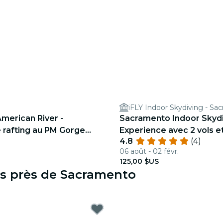
iFLY Indoor Skydiving - Sa
merican River -
Sacramento Indoor Skydi
 rafting au PM Gorge
Experience avec 2 vols et
4.8
(4)
personnalisé
06 août - 02 févr.
125,00 $US
es près de Sacramento