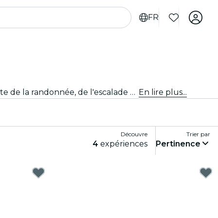
FR
Fais monter ton adrénaline avec des activités sportives et d'aventure palpitantes à Sacramento. Que tu sois adepte de la randonnée, de l'escalade ou des sports extrêmes, nous avons ce qu'il te faut.
En lire plus...
Découvre
Trier par
4
expériences
Pertinence