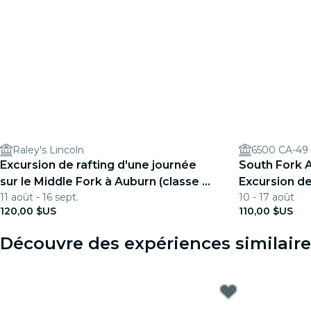
Raley's Lincoln
6500 CA-49
Excursion de rafting d'une journée
South Fork A
sur le Middle Fork à Auburn (classe 3-
Excursion de
11 août - 16 sept.
10 - 17 août
4)
(classe 2-3+)
120,00 $US
110,00 $US
Découvre des expériences similair