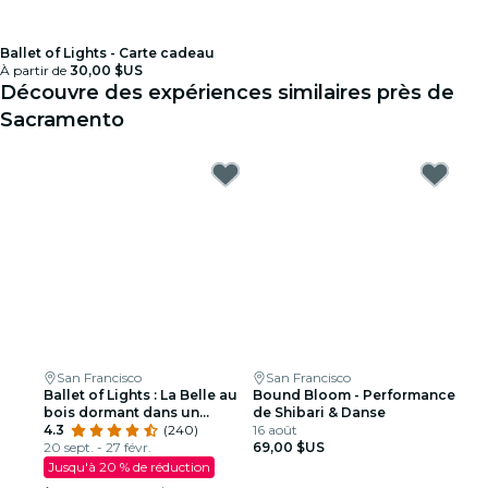
Ballet of Lights - Carte cadeau
À partir de
30,00 $US
Découvre des expériences similaires près de
Sacramento
San Francisco
San Francisco
Ballet of Lights : La Belle au
Bound Bloom - Performance
bois dormant dans un
de Shibari & Danse
spectacle étincelant
4.3
(240)
16 août
20 sept. - 27 févr.
69,00 $US
Jusqu'à 20 % de réduction