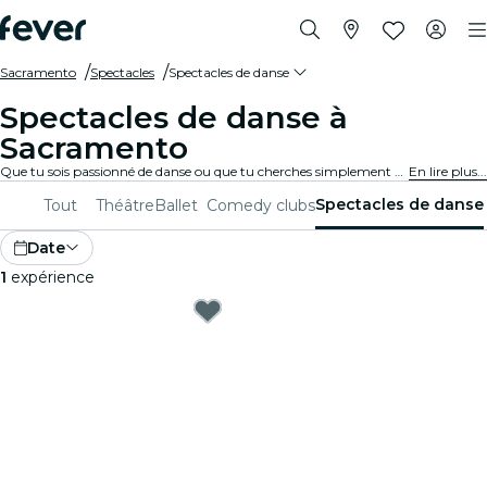
Sacramento
Spectacles
Spectacles de danse
Spectacles de danse à
Sacramento
Que tu sois passionné de danse ou que tu cherches simplement à passer une soirée unique, Sacramento a quelque chose te proposer. De la danse contemporaine au ballet, en passant par toutes les autres disciplines, tu auras le choix entre un grand nombre de compagnies et de productions
En lire plus...
Spectacles de danse
Tout
Théâtre
Ballet
Comedy clubs
Date
1
expérience