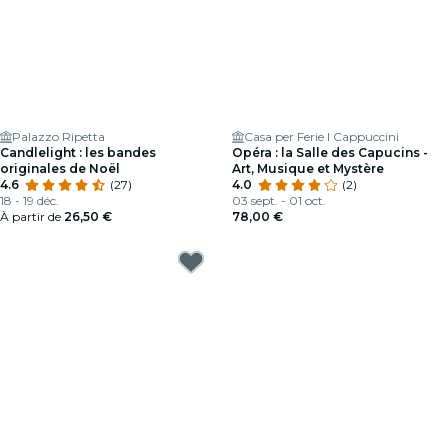
Palazzo Ripetta
Casa per Ferie I Cappuccini
Candlelight : les bandes
Opéra : la Salle des Capucins -
originales de Noël
Art, Musique et Mystère
4.6
(27)
4.0
(2)
18 - 19 déc.
03 sept. - 01 oct.
À partir de
26,50 €
78,00 €