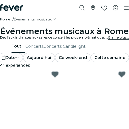
Rome
Événements musicaux
Événements musicaux à Rome
Des lieux intimistes aux salles de concert les plus emblématiques de la ville, Rome vit au rythme de la musique et propose un large éventail d'événements pour tous les goûts et tous les styles.
En lire plus...
Tout
Concerts
Concerts Candlelight
Date
Aujourd'hui
Ce week-end
Cette semaine
41
expériences