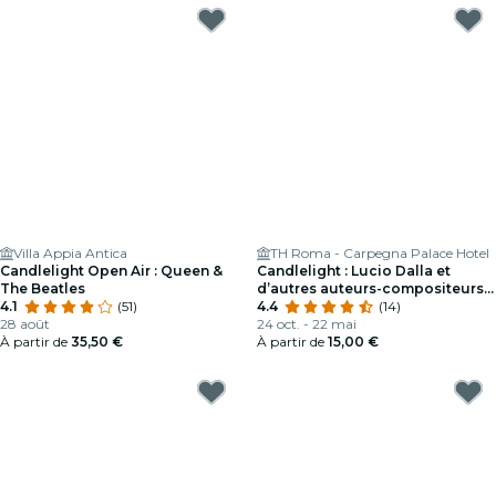
Villa Appia Antica
TH Roma - Carpegna Palace Hotel
Candlelight Open Air : Queen &
Candlelight : Lucio Dalla et
The Beatles
d’autres auteurs-compositeurs
4.1
(51)
italiens
4.4
(14)
28 août
24 oct. - 22 mai
À partir de
35,50 €
À partir de
15,00 €