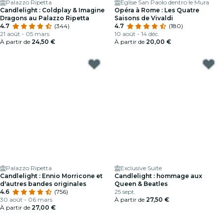
Palazzo Ripetta
Église San Paolo dentro le Mura
Candlelight : Coldplay & Imagine
Opéra à Rome : Les Quatre
Dragons au Palazzo Ripetta
Saisons de Vivaldi
4.7
(344)
4.7
(180)
21 août - 05 mars
10 août - 14 déc.
À partir de
24,50 €
À partir de
20,00 €
Palazzo Ripetta
Exclusive Suite
Candlelight : Ennio Morricone et
Candlelight : hommage aux
d'autres bandes originales
Queen & Beatles
4.6
(756)
25 sept.
30 août - 06 mars
À partir de
27,50 €
À partir de
27,00 €