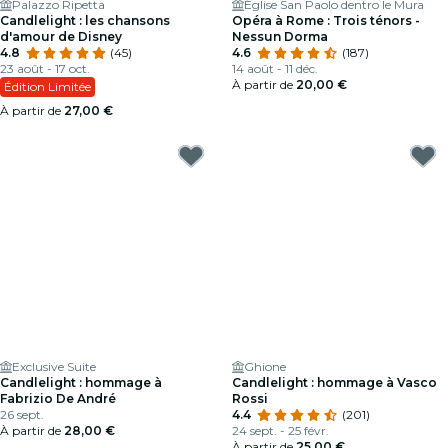
Palazzo Ripetta
Église San Paolo dentro le Mura
Candlelight : les chansons
Opéra à Rome : Trois ténors -
d'amour de Disney
Nessun Dorma
4.8
(45)
4.6
(187)
23 août - 17 oct.
14 août - 11 déc.
À partir de
20,00 €
Édition Limitée
À partir de
27,00 €
Exclusive Suite
Ghione
Candlelight : hommage à
Candlelight : hommage à Vasco
Fabrizio De André
Rossi
26 sept.
4.4
(201)
À partir de
28,00 €
24 sept. - 25 févr.
À partir de
25,00 €