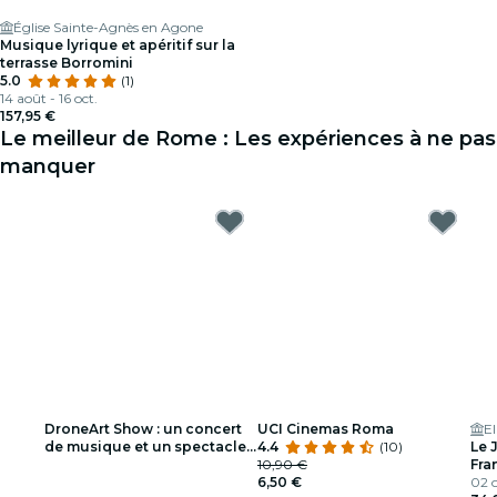
Église Sainte-Agnès en Agone
Musique lyrique et apéritif sur la
terrasse Borromini
5.0
(1)
14 août - 16 oct.
157,95 €
Le meilleur de Rome : Les expériences à ne pas
manquer
DroneArt Show : un concert
UCI Cinemas Roma
El
de musique et un spectacle
4.4
(10)
Le 
de lumière à Rome - Liste
10,90 €
Fra
d'attente
6,50 €
Arm
02 o