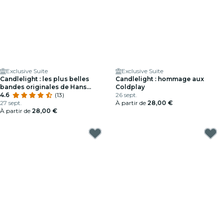
Exclusive Suite
Exclusive Suite
Candlelight : les plus belles
Candlelight : hommage aux
bandes originales de Hans
Coldplay
Zimmer
4.6
(13)
26 sept.
27 sept.
À partir de
28,00 €
À partir de
28,00 €