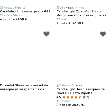
Palazzo Ripetta
Villa Appia Antica
Candlelight : hommage aux 883
Candlelight Open Air : Ennio
21 août - 06 nov.
Morricone et bandes originales
À partir de
24,50 €
27 août
À partir de
32,00 €
DroneArt Show : un concert de
Palazzo Ripetta
musique et un spectacle de
Candlelight : les classiques de
lumière à Rome - Liste d'attente
Noël à Palazzo Ripetta
4.5
(153)
18 - 19 déc.
À partir de
26,50 €