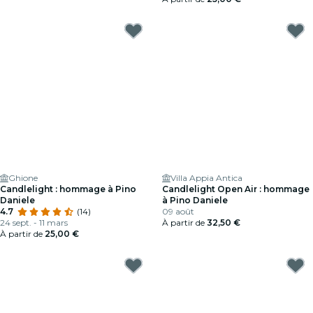
Ghione
Villa Appia Antica
Candlelight : hommage à Pino
Candlelight Open Air : hommage
Daniele
à Pino Daniele
4.7
(14)
09 août
24 sept. - 11 mars
À partir de
32,50 €
À partir de
25,00 €