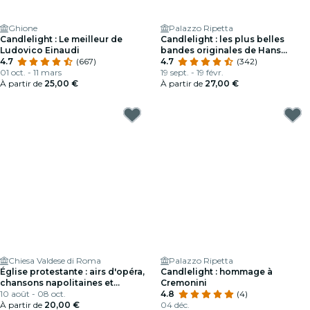
Ghione
Palazzo Ripetta
Candlelight : Le meilleur de
Candlelight : les plus belles
Ludovico Einaudi
bandes originales de Hans
4.7
(667)
Zimmer à Palazzo Ripetta
4.7
(342)
01 oct. - 11 mars
19 sept. - 19 févr.
À partir de
25,00 €
À partir de
27,00 €
Chiesa Valdese di Roma
Palazzo Ripetta
Église protestante : airs d'opéra,
Candlelight : hommage à
chansons napolitaines et
Cremonini
musique classique italienne
10 août - 08 oct.
4.8
(4)
À partir de
20,00 €
04 déc.