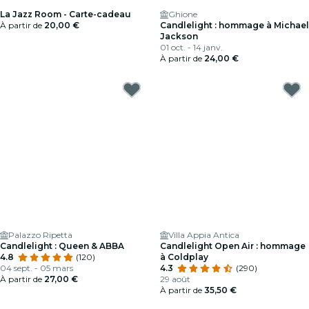
La Jazz Room - Carte-cadeau
Ghione
À partir de
20,00 €
Candlelight : hommage à Michael
Jackson
01 oct. - 14 janv.
À partir de
24,00 €
Palazzo Ripetta
Villa Appia Antica
Candlelight : Queen & ABBA
Candlelight Open Air : hommage
4.8
(120)
à Coldplay
04 sept. - 05 mars
4.3
(290)
À partir de
27,00 €
29 août
À partir de
35,50 €