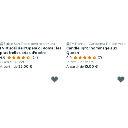
Église San Paolo dentro le Mura
TH Roma - Carpegna Palace Hotel
I Virtuosi dell'Opera di Roma : les
Candlelight : hommage aux
plus belles arias d'opéra
Queen
4.6
(24)
4.4
(7)
13 août - 01 oct.
25 oct. - 27 mars
À partir de
25,00 €
À partir de
15,00 €