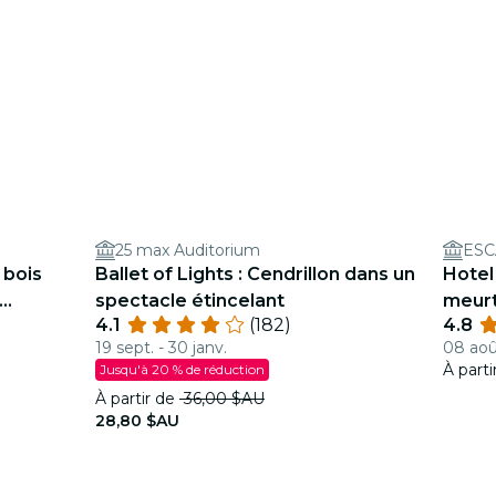
25 max Auditorium
ESC
 bois
Ballet of Lights : Cendrillon dans un
Hotel
spectacle étincelant
meurt
4.1
(182)
4.8
19 sept. - 30 janv.
08 août
À part
Jusqu'à 20 % de réduction
À partir de
36,00 $AU
28,80 $AU