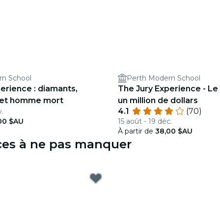
rn School
Perth Modern School
erience : diamants,
The Jury Experience - Le
et homme mort
un million de dollars
4.1
(70)
v.
00 $AU
15 août - 19 déc.
À partir de
38,00 $AU
nces à ne pas manquer