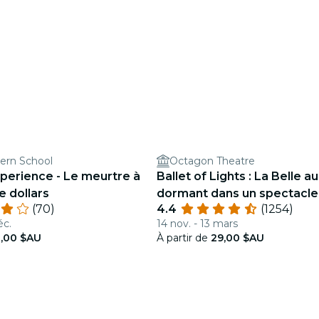
ern School
Octagon Theatre
xperience - Le meurtre à
Ballet of Lights : La Belle au
e dollars
dormant dans un spectacle
(70)
4.4
(1254)
étincelant
éc.
14 nov. - 13 mars
,00 $AU
À partir de
29,00 $AU