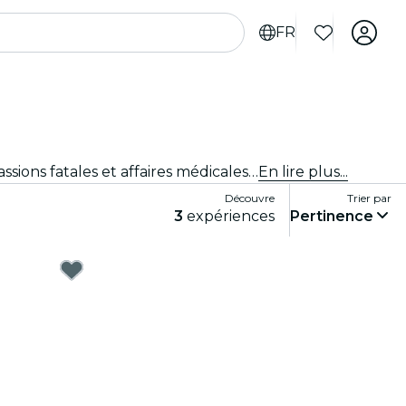
FR
Plonge dans The Jury Experience, une expérience théâtrale immersive où tu endosses le rôle de juré·e. Entre passions fatales et affaires médicales controversées, chaque procès révèle son lot de secrets et de drames. À toi d’examiner les preuves, d’écouter les arguments et de décider du sort de l’accusé·e.
En lire plus...
Découvre
Trier par
3
expériences
Pertinence