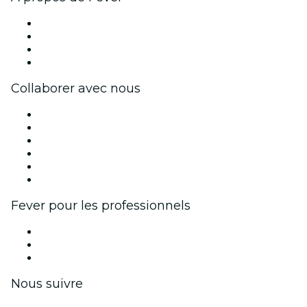
Presse
Travailler chez Fever
Cartes-cadeaux
Centre d'aide
Collaborer avec nous
Fever Zone
Publiez votre événement
Événements d'entreprise et avantages
Programme d'affiliation
Programme d'ambassadeurs et d'influenceurs
Partenariats avec des marques
Fever pour les professionnels
Événements privés et billets de groupe
Avantages pour les entreprises
Coupons et cartes cadeaux pour les entreprises
Nous suivre