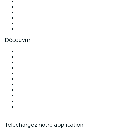
Facebook
X (Twitter)
Instagram
TikTok
LinkedIn
Youtube
Découvrir
Lieux d'événements à Paris
France
Aujourd'hui
Demain
Cette semaine
Ce week-end
Halloween
Saint Valentin
Noël
Fête des mères
Nouvel An
Téléchargez notre application