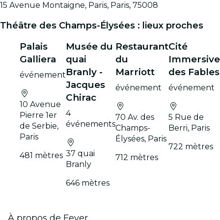
15 Avenue Montaigne, Paris, Paris, 75008
Théâtre des Champs-Élysées : lieux proches
Palais
Musée du
Restaurant
Cité
Galliera
quai
du
Immersive
Branly -
Marriott
des Fables
événement
Jacques
événement
événement
Chirac
10 Avenue
4
Pierre 1er
70 Av. des
5 Rue de
événements
de Serbie,
Champs-
Berri, Paris
Paris
Élysées, Paris
722 mètres
37 quai
481 mètres
712 mètres
Branly
646 mètres
À propos de Fever