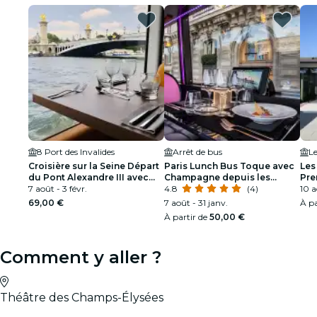
8 Port des Invalides
Arrêt de bus
Le
Croisière sur la Seine Départ
Paris Lunch Bus Toque avec
Les
du Pont Alexandre III avec
Champagne depuis les
Pre
dîner inclus
7 août - 3 févr.
Champs-Elysées
4.8
(4)
dan
10 a
Bre
69,00 €
7 août - 31 janv.
À pa
Exc
À partir de
50,00 €
dep
Comment y aller ?
Théâtre des Champs-Élysées