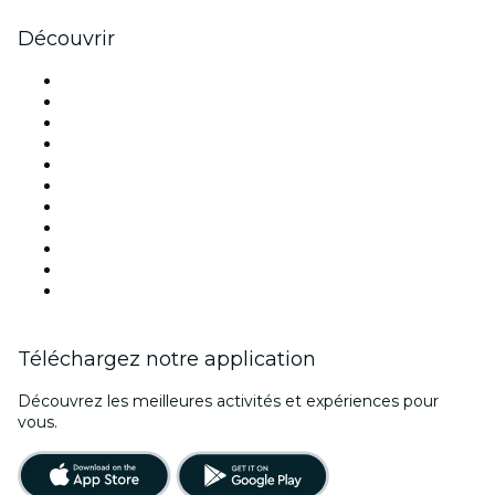
Découvrir
Lieux d'événements à Paris
France
Aujourd'hui
Demain
Cette semaine
Ce week-end
Halloween
Saint Valentin
Noël
Fête des mères
Nouvel An
Téléchargez notre application
Découvrez les meilleures activités et expériences pour
vous.