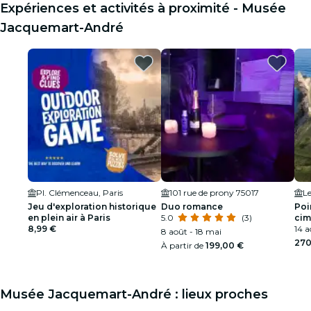
Expériences et activités à proximité - Musée
Jacquemart-André
Pl. Clémenceau, Paris
101 rue de prony 75017
Le
Jeu d'exploration historique
Duo romance
Poi
en plein air à Paris
5.0
(3)
cim
8,99 €
Exc
14 a
8 août - 18 mai
Par
270
À partir de
199,00 €
Musée Jacquemart-André : lieux proches