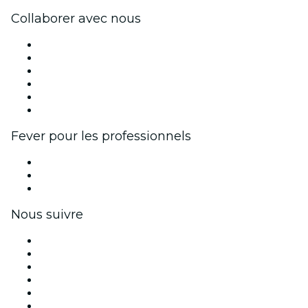
Collaborer avec nous
Fever Zone
Publiez votre événement
Événements d'entreprise et avantages
Programme d'affiliation
Programme d'ambassadeurs et d'influenceurs
Partenariats avec des marques
Fever pour les professionnels
Événements privés et billets de groupe
Avantages pour les entreprises
Coupons et cartes cadeaux pour les entreprises
Nous suivre
Facebook
X (Twitter)
Instagram
TikTok
LinkedIn
Youtube