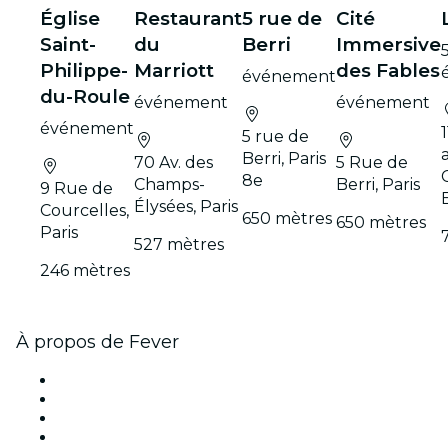
Église
Restaurant
5 rue de
Cité
Saint-
du
Berri
Immersive
Philippe-
Marriott
des Fables
événement
du-Roule
événement
événement
événement
1
5 rue de
Berri, Paris
70 Av. des
5 Rue de
8e
Champs-
Berri, Paris
9 Rue de
Élysées, Paris
Courcelles,
650 mètres
650 mètres
Paris
527 mètres
246 mètres
À propos de Fever
Presse
Travailler chez Fever
Cartes-cadeaux
Centre d'aide