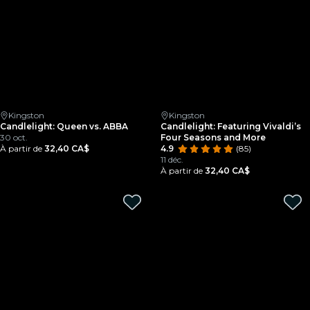
Kingston
Kingston
Candlelight: Queen vs. ABBA
Candlelight: Featuring Vivaldi’s
30 oct.
Four Seasons and More
À partir de
32,40 CA$
4.9
(85)
11 déc.
À partir de
32,40 CA$