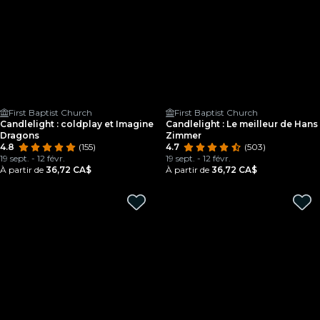
First Baptist Church
First Baptist Church
Candlelight : coldplay et Imagine
Candlelight : Le meilleur de Hans
Dragons
Zimmer
4.8
(155)
4.7
(503)
19 sept. - 12 févr.
19 sept. - 12 févr.
À partir de
36,72 CA$
À partir de
36,72 CA$