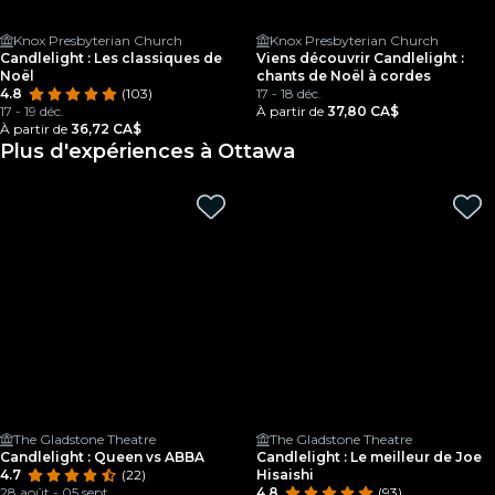
Knox Presbyterian Church
Knox Presbyterian Church
Candlelight : Les classiques de
Viens découvrir Candlelight :
Noël
chants de Noël à cordes
4.8
(103)
17 - 18 déc.
17 - 19 déc.
À partir de
37,80 CA$
À partir de
36,72 CA$
Plus d'expériences à Ottawa
The Gladstone Theatre
The Gladstone Theatre
Candlelight : Queen vs ABBA
Candlelight : Le meilleur de Joe
4.7
(22)
Hisaishi
28 août - 05 sept.
4.8
(93)