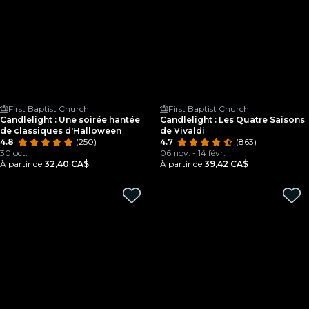
First Baptist Church
First Baptist Church
Candlelight : Une soirée hantée
Candlelight : Les Quatre Saisons
de classiques d'Halloween
de Vivaldi
4.8
(250)
4.7
(863)
30 oct.
06 nov. - 14 févr.
À partir de
32,40 CA$
À partir de
39,42 CA$