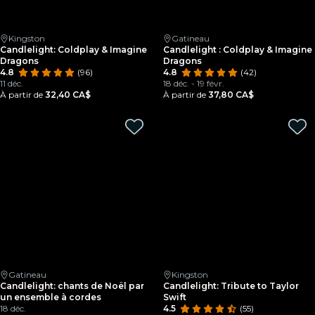
Kingston
Gatineau
Candlelight: Coldplay & Imagine
Candlelight : Coldplay & Imagine
Dragons
Dragons
4.8
(96)
4.8
(42)
11 déc.
18 déc. - 19 févr.
À partir de
32,40 CA$
À partir de
37,80 CA$
Gatineau
Kingston
Candlelight: chants de Noël par
Candlelight: Tribute to Taylor
un ensemble à cordes
Swift
18 déc.
4.5
(55)