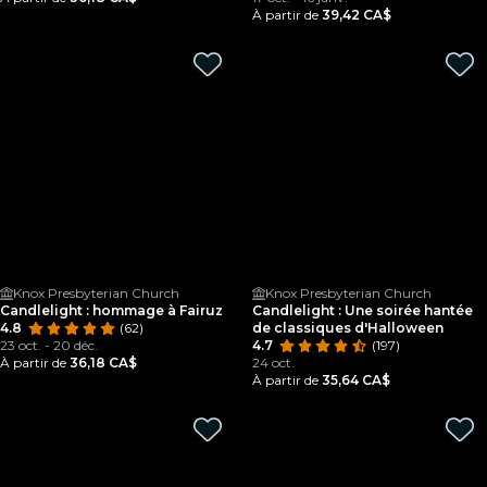
À partir de
39,42 CA$
Knox Presbyterian Church
Knox Presbyterian Church
Candlelight : hommage à Fairuz
Candlelight : Une soirée hantée
4.8
(62)
de classiques d'Halloween
23 oct. - 20 déc.
4.7
(197)
À partir de
36,18 CA$
24 oct.
À partir de
35,64 CA$