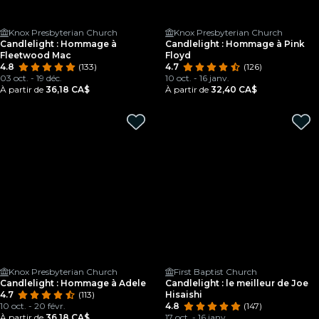
Knox Presbyterian Church
Knox Presbyterian Church
Candlelight : Hommage à
Candlelight : Hommage à Pink
Fleetwood Mac
Floyd
4.8
(133)
4.7
(126)
03 oct. - 19 déc.
10 oct. - 16 janv.
À partir de
36,18 CA$
À partir de
32,40 CA$
Knox Presbyterian Church
First Baptist Church
Candlelight : Hommage à Adele
Candlelight : le meilleur de Joe
4.7
(113)
Hisaishi
10 oct. - 20 févr.
4.8
(147)
À partir de
36,18 CA$
17 oct. - 16 janv.