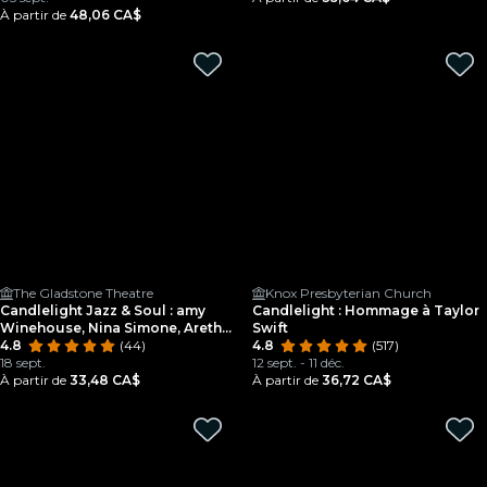
À partir de
48,06 CA$
The Gladstone Theatre
Knox Presbyterian Church
Candlelight Jazz & Soul : amy
Candlelight : Hommage à Taylor
Winehouse, Nina Simone, Aretha
Swift
Franklin et bien d'autres grands
4.8
(44)
4.8
(517)
noms du jazz.
18 sept.
12 sept. - 11 déc.
À partir de
33,48 CA$
À partir de
36,72 CA$