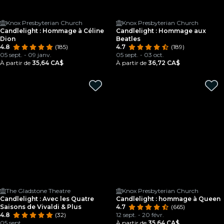
Knox Presbyterian Church
Knox Presbyterian Church
Candlelight : Hommage à Céline
Candlelight : Hommage aux
Dion
Beatles
4.8
(185)
4.7
(189)
05 sept. - 09 janv.
05 sept. - 03 oct.
À partir de
35,64 CA$
À partir de
36,72 CA$
The Gladstone Theatre
Knox Presbyterian Church
Candlelight : Avec les Quatre
Candlelight : hommage à Queen
Saisons de Vivaldi & Plus
4.7
(665)
4.8
(32)
12 sept. - 20 févr.
05 sept.
À partir de
35,64 CA$