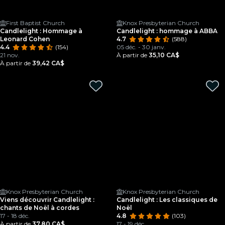
First Baptist Church
Knox Presbyterian Church
Candlelight : Hommage à
Candlelight : hommage à ABBA
Leonard Cohen
4.7
(588)
4.4
(154)
05 déc. - 30 janv.
21 nov.
À partir de
35,10 CA$
À partir de
39,42 CA$
Knox Presbyterian Church
Knox Presbyterian Church
Viens découvrir Candlelight :
Candlelight : Les classiques de
chants de Noël à cordes
Noël
17 - 18 déc.
4.8
(103)
À partir de
37,80 CA$
17 - 19 déc.