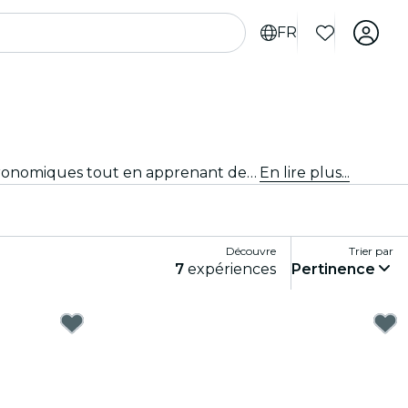
FR
Participe aux dégustations les plus raffinés de Orlando. Déguste des vins, des bières artisanales et des plats gastronomiques tout en apprenant des experts.
En lire plus...
Découvre
Trier par
7
expériences
Pertinence