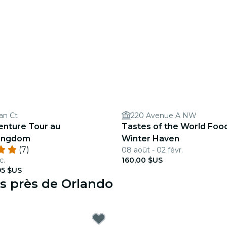
an Ct
220 Avenue A NW
enture Tour au
Tastes of the World Foo
Kingdom
Winter Haven
(7)
08 août - 02 févr.
c.
160,00 $US
95 $US
s près de Orlando