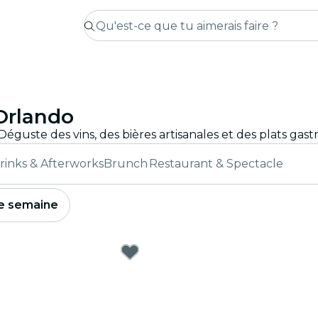
Orlando
rinks & Afterworks
Brunch
Restaurant & Spectacle
e semaine