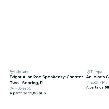
Lakeland
Tampa
Edgar Allan Poe Speakeasy: Chapter
An Idiot’s 
14 août - 14 n
Two - Sebring, FL
À partir de
68
04 - 05 sept.
À partir de
55,00 $US