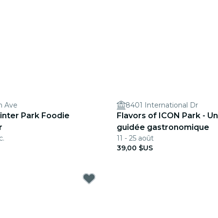
n Ave
8401 International Dr
inter Park Foodie
Flavors of ICON Park - Un
r
guidée gastronomique
c.
11 - 25 août
39,00 $US