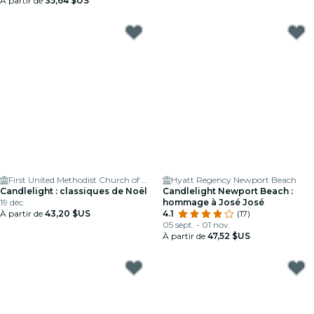
À partir de
35,64 $US
First United Methodist Church of Costa Mesa
Hyatt Regency Newport Beach
Candlelight : classiques de Noël
Candlelight Newport Beach :
19 déc.
hommage à José José
À partir de
43,20 $US
4.1
(17)
05 sept. - 01 nov.
À partir de
47,52 $US