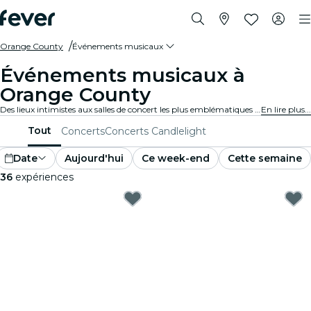
Orange County
Événements musicaux
Événements musicaux à
Orange County
Des lieux intimistes aux salles de concert les plus emblématiques de la ville, Orange County vit au rythme de la musique et propose un large éventail d'événements pour tous les goûts et tous les styles.
En lire plus...
Tout
Concerts
Concerts Candlelight
Date
Aujourd'hui
Ce week-end
Cette semaine
36
expériences