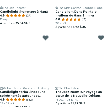
The Lido Theater
The Ritz-Carlton, Laguna Niguel
Candlelight : hommage à Maná
Candlelight Dana Point : le
4.9
(27)
meilleur de Hans Zimmer
13 sept.
4.8
(13)
À partir de
35,64 $US
30 août
À partir de
36,72 $US
Richard Nixon Presidential Library & Museum
The Charleston
Candlelight Yorba Linda : une
The Jazz Room : un voyage au
soirée hantée autour des
cœur de la Nouvelle-Orléans
classiques d'Halloween
4.9
(352)
16 oct. - 08 janv.
22 - 29 oct.
À partir de
31,32 $US