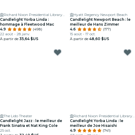
Richard Nixon Presidential Library & Museum
Hyatt Regency Newport Beach
Candlelight Yorba Linda :
Candlelight Newport Beach : le
hommage à Fleetwood Mac
meilleur de Hans Zimmer
4.9
(498)
4.6
(177)
22 août - 28 janv.
15 août - 17 oct.
À partir de
35,64 $US
À partir de
48,60 $US
The Lido Theater
Richard Nixon Presidential Library & Museum
Candlelight Jazz : le meilleur de
Candlelight Yorba Linda : le
Frank Sinatra et Nat King Cole
meilleur de Joe Hisaishi
25 oct.
4.9
(741)