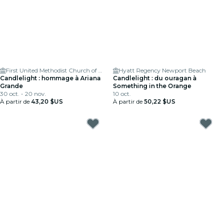
First United Methodist Church of Costa Mesa
Hyatt Regency Newport Beach
Candlelight : hommage à Ariana
Candlelight : du ouragan à
Grande
Something in the Orange
30 oct. - 20 nov.
10 oct.
À partir de
43,20 $US
À partir de
50,22 $US