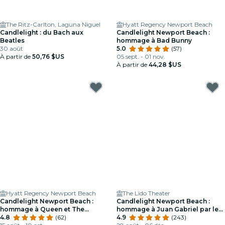
The Ritz-Carlton, Laguna Niguel
Hyatt Regency Newport Beach
Candlelight : du Bach aux
Candlelight Newport Beach :
Beatles
hommage à Bad Bunny
30 août
5.0
(57)
À partir de
50,76 $US
05 sept. - 01 nov.
À partir de
44,28 $US
Hyatt Regency Newport Beach
The Lido Theater
Candlelight Newport Beach :
Candlelight Newport Beach :
hommage à Queen et The
hommage à Juan Gabriel par les
Beatles
4.8
(62)
cordes
4.9
(243)