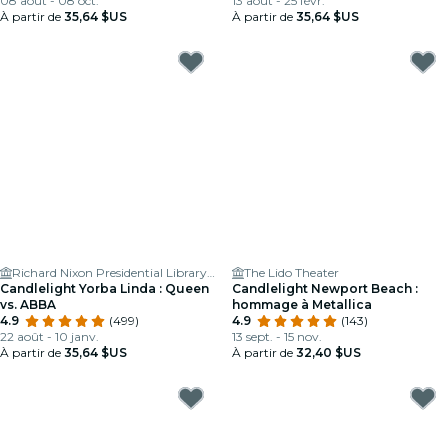
08 août - 08 oct.
13 août - 25 févr.
À partir de
35,64 $US
À partir de
35,64 $US
Richard Nixon Presidential Library & Museum
The Lido Theater
Candlelight Yorba Linda : Queen
Candlelight Newport Beach :
vs. ABBA
hommage à Metallica
4.9
(499)
4.9
(143)
22 août - 10 janv.
13 sept. - 15 nov.
À partir de
35,64 $US
À partir de
32,40 $US