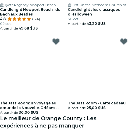
Hyatt Regency Newport Beach
First United Methodist Church of Costa Mesa
Candlelight Newport Beach : du
Candlelight : les classiques
Bach aux Beatles
d’Halloween
4.8
(124)
30 oct.
09 oct.
À partir de
43,20 $US
À partir de
49,68 $US
The Jazz Room: un voyage au
The Jazz Room - Carte cadeau
cœur de la Nouvelle-Orléans -
À partir de
25,00 $US
Carte-cadeau
À partir de
30,00 $US
Le meilleur de Orange County : Les
expériences à ne pas manquer