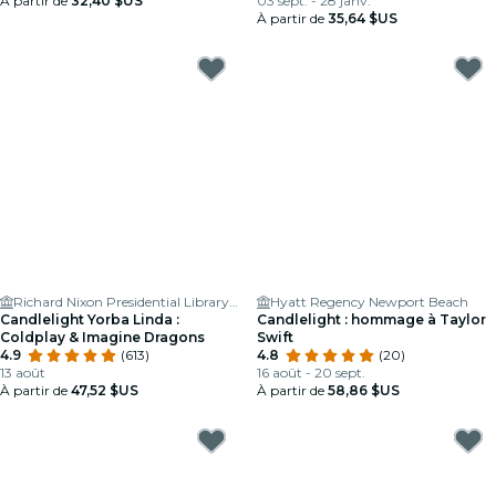
À partir de
32,40 $US
03 sept. - 28 janv.
À partir de
35,64 $US
Richard Nixon Presidential Library & Museum
Hyatt Regency Newport Beach
Candlelight Yorba Linda :
Candlelight : hommage à Taylor
Coldplay & Imagine Dragons
Swift
4.9
(613)
4.8
(20)
13 août
16 août - 20 sept.
À partir de
47,52 $US
À partir de
58,86 $US