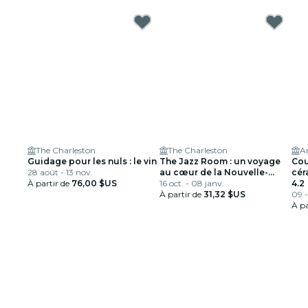
The Charleston
The Charleston
Guidage pour les nuls : le vin
The Jazz Room : un voyage
Cou
28 août - 13 nov.
au cœur de la Nouvelle-
cér
À partir de
76,00 $US
Orléans
16 oct. - 08 janv.
4.2
À partir de
31,32 $US
09 
À pa