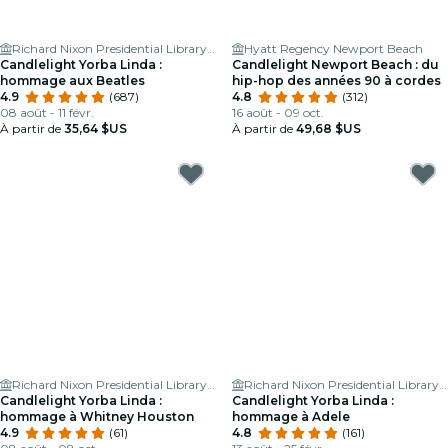
Richard Nixon Presidential Library & Museum
Hyatt Regency Newport Beach
Candlelight Yorba Linda :
Candlelight Newport Beach : du
hommage aux Beatles
hip-hop des années 90 à cordes
4.9
(687)
4.8
(312)
08 août - 11 févr.
16 août - 09 oct.
À partir de
35,64 $US
À partir de
49,68 $US
Richard Nixon Presidential Library & Museum
Richard Nixon Presidential Library & Museum
Candlelight Yorba Linda :
Candlelight Yorba Linda :
hommage à Whitney Houston
hommage à Adele
4.9
(61)
4.8
(161)