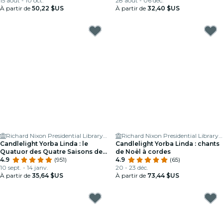
15 août - 10 oct.
28 août - 06 déc.
À partir de
50,22 $US
À partir de
32,40 $US
Richard Nixon Presidential Library & Museum
Richard Nixon Presidential Library & Museum
Candlelight Yorba Linda : le
Candlelight Yorba Linda : chants
Quatuor des Quatre Saisons de
de Noël à cordes
Vivaldi et plus
4.9
(951)
4.9
(65)
10 sept. - 14 janv.
20 - 23 déc.
À partir de
35,64 $US
À partir de
73,44 $US