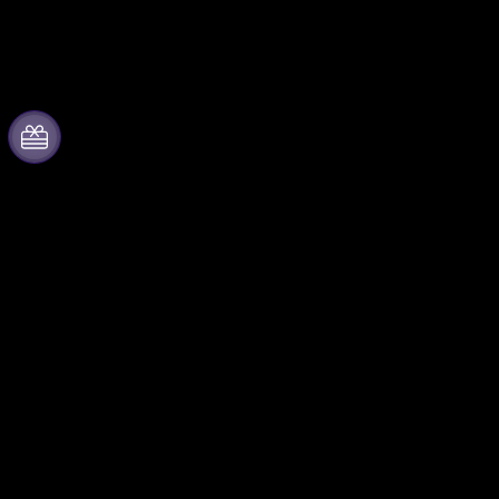
À propos de Fever
Collaborer avec nous
Presse
Fever Zone
Travailler chez Fever
Publiez votre événement
Impressum
Événements d'entreprise et
avantages
Cartes-cadeaux
Programme d'affiliation
Centre d'aide
Programme
d'ambassadeurs et
d'influenceurs
Partenariats avec des