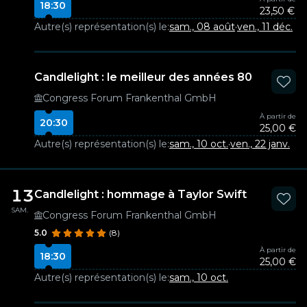
18:30
23,50 €
Autre(s) représentation(s) le:
sam., 08 août
·
ven., 11 déc.
Candlelight : le meilleur des années 80
Congress Forum Frankenthal GmbH
À partir de
20:30
25,00 €
Autre(s) représentation(s) le:
sam., 10 oct.
·
ven., 22 janv.
13
Candlelight : hommage à Taylor Swift
SAM.
Congress Forum Frankenthal GmbH
5.0
(8)
À partir de
18:30
25,00 €
Autre(s) représentation(s) le:
sam., 10 oct.