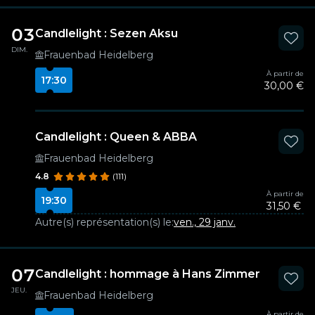
03
Candlelight : Sezen Aksu
DIM.
Frauenbad Heidelberg
À partir de
17:30
30,00 €
Candlelight : Queen & ABBA
Frauenbad Heidelberg
4.8
(111)
À partir de
19:30
31,50 €
Autre(s) représentation(s) le:
ven., 29 janv.
07
Candlelight : hommage à Hans Zimmer
JEU.
Frauenbad Heidelberg
À partir de