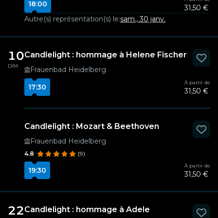
18:00
31,50 €
Autre(s) représentation(s) le:
sam., 30 janv.
10
Candlelight : hommage à Helene Fischer
DIM.
Frauenbad Heidelberg
À partir de
17:30
31,50 €
Candlelight : Mozart & Beethoven
Frauenbad Heidelberg
4.8
(9)
À partir de
19:30
31,50 €
22
Candlelight : hommage à Adele