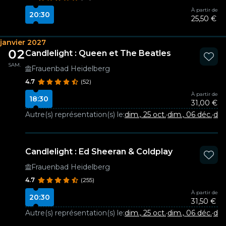
À partir de
20:30
25,50 €
janvier 2027
02
Candlelight : Queen et The Beatles
SAM.
Frauenbad Heidelberg
4.7
(52)
À partir de
18:30
31,00 €
Autre(s) représentation(s) le:
dim., 25 oct.
·
dim., 06 déc.
·
dim
Candlelight : Ed Sheeran & Coldplay
Frauenbad Heidelberg
4.7
(255)
À partir de
20:30
31,50 €
Autre(s) représentation(s) le:
dim., 25 oct.
·
dim., 06 déc.
·
dim