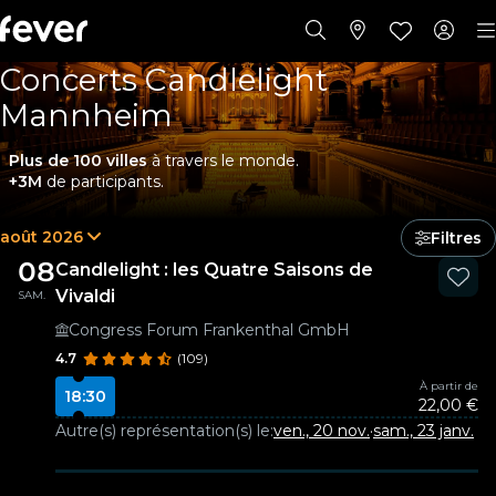
Concerts Candlelight
Mannheim
Plus de 100 villes
à travers le monde.
+3M
de participants.
août 2026
Filtres
08
Candlelight : les Quatre Saisons de
Vivaldi
SAM.
Congress Forum Frankenthal GmbH
4.7
(109)
À partir de
18:30
22,00 €
Autre(s) représentation(s) le:
ven., 20 nov.
·
sam., 23 janv.