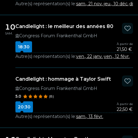
Autre(s) représentation(s) le:
sam., 21 nov.
·
jeu., 10 déc.
·
dim.
10
Candlelight : le meilleur des années 80
SAM.
Congress Forum Frankenthal GmbH
À partir de
18:30
21,50 €
Autre(s) représentation(s) le:
ven., 22 janv.
·
ven., 12 févr.
Candlelight : hommage à Taylor Swift
Congress Forum Frankenthal GmbH
5.0
(8)
À partir de
20:30
22,50 €
Autre(s) représentation(s) le:
sam., 13 févr.