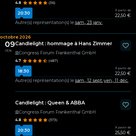
4.8
(36)
À partir de
20:30
22,50 €
Autre(s) représentation(s) le:
sam., 23 janv.
octobre 2026
09
Candlelight : hommage à Hans Zimmer
VEN.
Congress Forum Frankenthal GmbH
4.7
(487)
À partir de
18:30
22,50 €
Autre(s) représentation(s) le:
sam., 12 sept.
·
ven., 11 déc.
Candlelight : Queen & ABBA
Congress Forum Frankenthal GmbH
4.8
(373)
À partir de
20:30
25,50 €