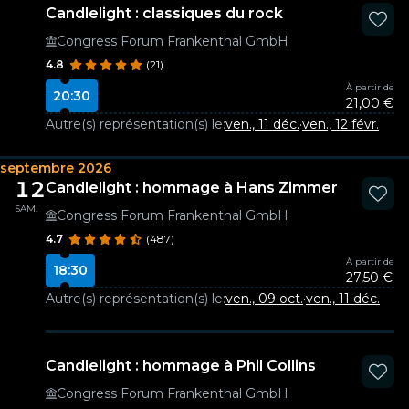
Candlelight : classiques du rock
Congress Forum Frankenthal GmbH
4.8
(21)
À partir de
20:30
21,00 €
Autre(s) représentation(s) le:
ven., 11 déc.
·
ven., 12 févr.
septembre 2026
12
Candlelight : hommage à Hans Zimmer
SAM.
Congress Forum Frankenthal GmbH
4.7
(487)
À partir de
18:30
27,50 €
Autre(s) représentation(s) le:
ven., 09 oct.
·
ven., 11 déc.
Candlelight : hommage à Phil Collins
Congress Forum Frankenthal GmbH