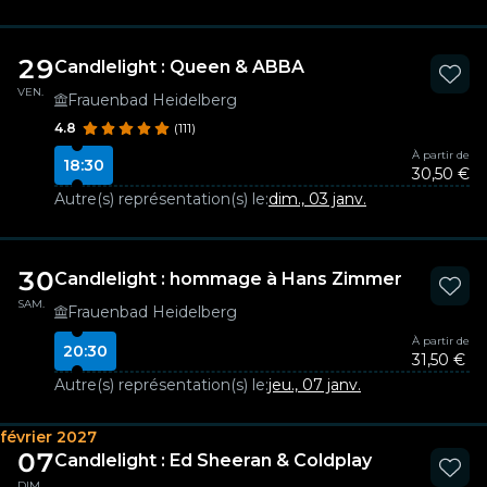
29
Candlelight : Queen & ABBA
VEN.
Frauenbad Heidelberg
4.8
(111)
À partir de
18:30
30,50 €
Autre(s) représentation(s) le:
dim., 03 janv.
30
Candlelight : hommage à Hans Zimmer
SAM.
Frauenbad Heidelberg
À partir de
20:30
31,50 €
Autre(s) représentation(s) le:
jeu., 07 janv.
février 2027
07
Candlelight : Ed Sheeran & Coldplay
DIM.