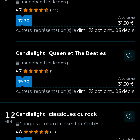
Frauenbad Heidelberg
4.7
(255)
À partir de
17:30
31,50 €
Autre(s) représentation(s) le:
dim., 25 oct.
·
dim., 06 déc.
·
sam
Candlelight : Queen et The Beatles
Frauenbad Heidelberg
4.7
(52)
À partir de
19:30
31,50 €
Autre(s) représentation(s) le:
dim., 25 oct.
·
dim., 06 déc.
·
sam
12
Candlelight : classiques du rock
VEN.
Congress Forum Frankenthal GmbH
4.8
(21)
À partir de