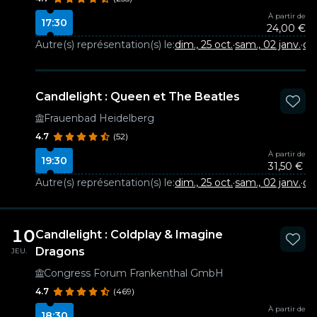
À partir de
17:30
24,00 €
Autre(s) représentation(s) le:
dim., 25 oct.
·
sam., 02 janv.
·
dim
Candlelight : Queen et The Beatles
Frauenbad Heidelberg
4.7
(52)
À partir de
19:30
31,50 €
Autre(s) représentation(s) le:
dim., 25 oct.
·
sam., 02 janv.
·
dim
10
Candlelight : Coldplay & Imagine
Dragons
JEU.
Congress Forum Frankenthal GmbH
4.7
(469)
À partir de
18:30