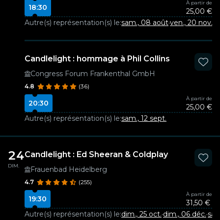
À partir de
18:30
25,00 €
Autre(s) représentation(s) le:
sam., 08 août
·
ven., 20 nov.
Candlelight : hommage à Phil Collins
Congress Forum Frankenthal GmbH
4.8
(36)
À partir de
20:30
25,00 €
Autre(s) représentation(s) le:
sam., 12 sept.
24
Candlelight : Ed Sheeran & Coldplay
DIM.
Frauenbad Heidelberg
4.7
(255)
À partir de
19:30
31,50 €
Autre(s) représentation(s) le:
dim., 25 oct.
·
dim., 06 déc.
·
sam