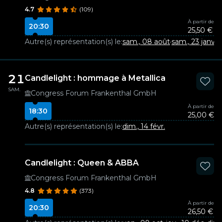
4.7
(109)
À partir de
20:30
25,50 €
Autre(s) représentation(s) le:
sam., 08 août
·
sam., 23 janv.
21
Candlelight : hommage à Metallica
SAM.
Congress Forum Frankenthal GmbH
À partir de
18:30
25,00 €
Autre(s) représentation(s) le:
dim., 14 févr.
Candlelight : Queen & ABBA
Congress Forum Frankenthal GmbH
4.8
(373)
À partir de
20:30
26,50 €