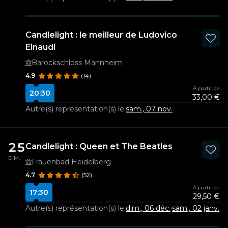
Candlelight : le meilleur de Ludovico
Einaudi
Barockschloss Mannheim
4.9
(14)
À partir de
20:30
33,00 €
Autre(s) représentation(s) le:
sam., 07 nov.
25
Candlelight : Queen et The Beatles
DIM.
Frauenbad Heidelberg
4.7
(52)
À partir de
17:30
29,50 €
Autre(s) représentation(s) le:
dim., 06 déc.
·
sam., 02 janv.
·
di