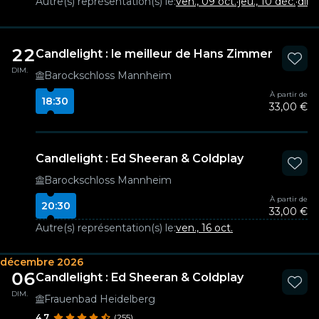
Autre(s) représentation(s) le:
ven., 09 oct.
·
jeu., 10 déc.
·
dim.
22
Candlelight : le meilleur de Hans Zimmer
DIM.
Barockschloss Mannheim
À partir de
18:30
33,00 €
Candlelight : Ed Sheeran & Coldplay
Barockschloss Mannheim
À partir de
20:30
33,00 €
Autre(s) représentation(s) le:
ven., 16 oct.
décembre 2026
06
Candlelight : Ed Sheeran & Coldplay
DIM.
Frauenbad Heidelberg
4.7
(255)