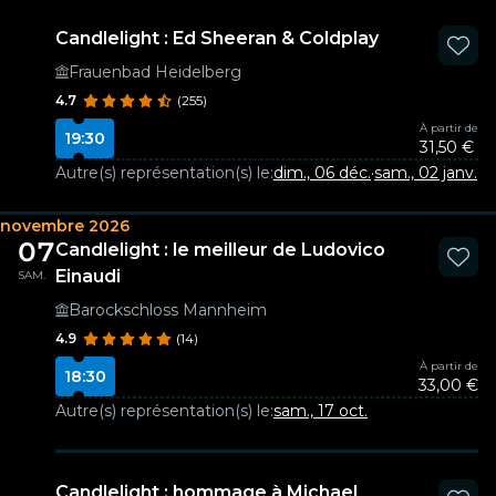
Candlelight : Ed Sheeran & Coldplay
Frauenbad Heidelberg
4.7
(255)
À partir de
19:30
31,50 €
Autre(s) représentation(s) le:
dim., 06 déc.
·
sam., 02 janv.
·
di
novembre 2026
07
Candlelight : le meilleur de Ludovico
Einaudi
SAM.
Barockschloss Mannheim
4.9
(14)
À partir de
18:30
33,00 €
Autre(s) représentation(s) le:
sam., 17 oct.
Candlelight : hommage à Michael