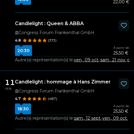
22,00 €
Candlelight : Queen & ABBA
Congress Forum Frankenthal GmbH
4.8
(373)
À partir de
20:30
25,50 €
Autre(s) représentation(s) le:
ven., 09 oct.
·
sam., 21 nov.
·
dim
11
Candlelight : hommage à Hans Zimmer
VEN.
Congress Forum Frankenthal GmbH
4.7
(487)
À partir de
18:30
25,50 €
Autre(s) représentation(s) le:
sam., 12 sept.
·
ven., 09 oct.