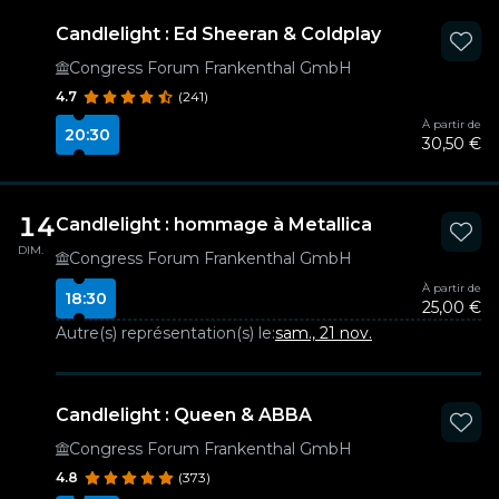
Candlelight : Ed Sheeran & Coldplay
Congress Forum Frankenthal GmbH
4.7
(241)
À partir de
20:30
30,50 €
14
Candlelight : hommage à Metallica
DIM.
Congress Forum Frankenthal GmbH
À partir de
18:30
25,00 €
Autre(s) représentation(s) le:
sam., 21 nov.
Candlelight : Queen & ABBA
Congress Forum Frankenthal GmbH
4.8
(373)