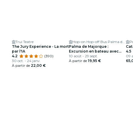
Trui Teatre
Hop-on Hop-off Bus Palma de Mallorca
Po
The Jury Experience - La mort
Palma de Majorque :
Cat
par l'IA
Excursion en bateau avec
4.5
4.2
(390)
snorkeling et musique
10 août - 29 sept.
09 a
30 oct. - 24 janv.
À partir de
19,95 €
65,
À partir de
22,00 €