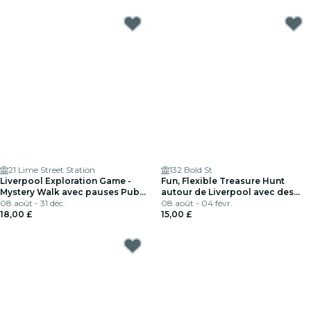
21 Lime Street Station
132 Bold St
Liverpool Exploration Game -
Fun, Flexible Treasure Hunt
Mystery Walk avec pauses Pub
autour de Liverpool avec des
et Café
08 août - 31 déc.
indices cryptiques et des trésors
08 août - 04 févr.
18,00 £
cachés
15,00 £