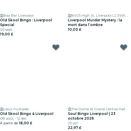
Baa Bar Liverpool
8403 High St, Liverpool L2 3SW, UK
Old Skool Bingo : Liverpool
Liverpool Murder Mystery : la
Special
mort dans l’ombre
05 sept.
10,00 £
19,00 £
Lieux multiples
The Dome at Grand Central Hall
Old Skool Bingo à Liverpool
Soul Bingo Liverpool | 23
08 août - 12 déc.
octobre 2026
À partir de
18,00 £
23 oct.
22,97 £