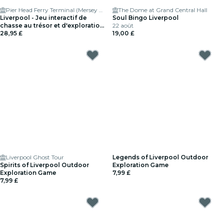
Pier Head Ferry Terminal (Mersey Ferries)
The Dome at Grand Central Hall
Liverpool - Jeu interactif de
Soul Bingo Liverpool
chasse au trésor et d'exploration
22 août
pour jusqu'à 5 personnes
28,95 £
19,00 £
Liverpool Ghost Tour
Legends of Liverpool Outdoor
Spirits of Liverpool Outdoor
Exploration Game
Exploration Game
7,99 £
7,99 £