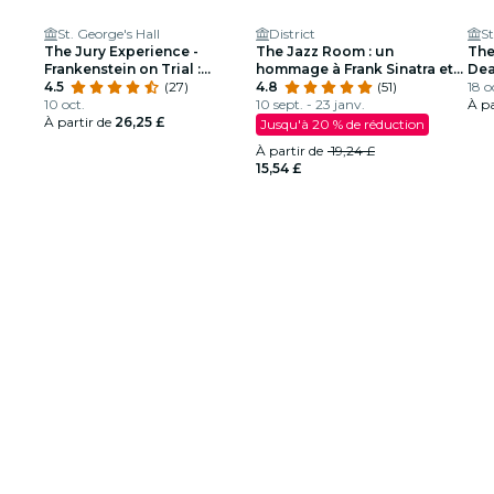
St. George's Hall
District
St
The Jury Experience -
The Jazz Room : un
The
Frankenstein on Trial :
hommage à Frank Sinatra et
Dea
l’homme qui a défié Dieu
4.5
(27)
Louis Armstrong
4.8
(51)
18 o
10 oct.
10 sept. - 23 janv.
À pa
À partir de
26,25 £
Jusqu'à 20 % de réduction
À partir de
19,24 £
15,54 £