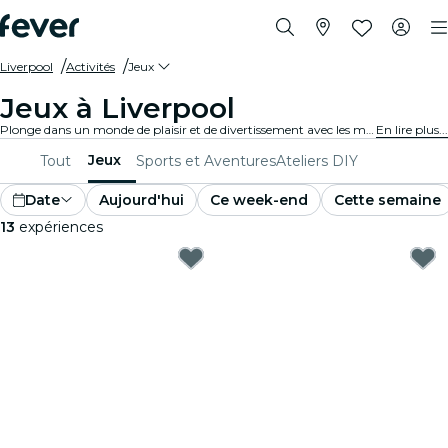
Liverpool
Activités
Jeux
Jeux à Liverpool
Plonge dans un monde de plaisir et de divertissement avec les meilleurs jeux de Liverpool. Des jeux de société aux expériences de réalité virtuelle, il y en a pour tous les goûts.
En lire plus...
Jeux
Tout
Sports et Aventures
Ateliers DIY
Date
Aujourd'hui
Ce week-end
Cette semaine
13
expériences