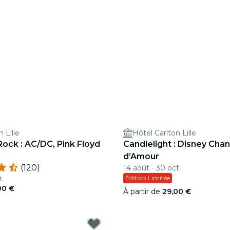
 Lille
Hôtel Carlton Lille
Rock : AC/DC, Pink Floyd
Candlelight : Disney Cha
d’Amour
(120)
14 août - 30 oct.
r.
Édition Limitée
00 €
À partir de
29,00 €