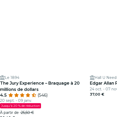
Le 1894
Hall U Need
The Jury Experience – Braquage à 20
Edgar Allan 
24 oct. - 07 no
millions de dollars
37,00 €
4.5
(546)
20 sept. - 09 janv.
Jusqu'à 20 % de réduction
À partir de
25,50 €