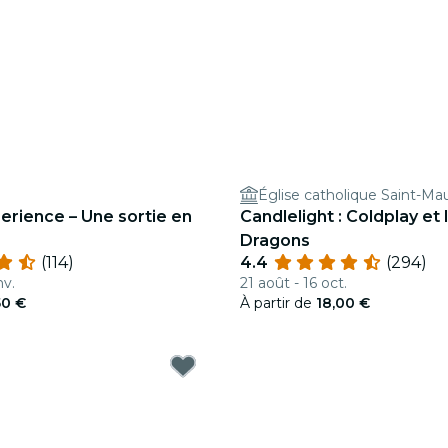
Église catholique Saint-Ma
erience – Une sortie en
Candlelight : Coldplay et
Dragons
(114)
4.4
(294)
nv.
21 août - 16 oct.
50 €
À partir de
18,00 €