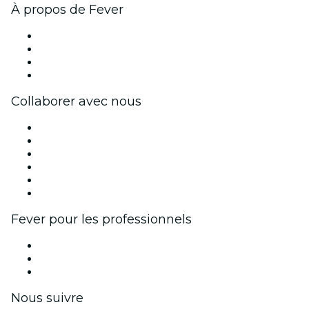
À propos de Fever
Presse
Travailler chez Fever
Cartes-cadeaux
Centre d'aide
Collaborer avec nous
Fever Zone
Publiez votre événement
Événements d'entreprise et avantages
Programme d'affiliation
Programme d'ambassadeurs et d'influenceurs
Partenariats avec des marques
Fever pour les professionnels
Événements privés et billets de groupe
Avantages pour les entreprises
Coupons et cartes cadeaux pour les entreprises
Nous suivre