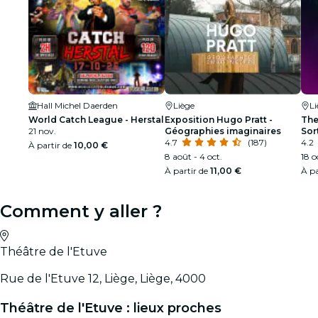
Hall Michel Daerden
Liège
Li
World Catch League - Herstal
Exposition Hugo Pratt -
The
21 nov.
Géographies imaginaires
Sor
4.7
(187)
4.2
À partir de
10,00 €
8 août - 4 oct.
18 o
À partir de
11,00 €
À pa
Comment y aller ?
Théâtre de l'Etuve
Rue de l'Etuve 12, Liège, Liège, 4000
Théâtre de l'Etuve : lieux proches