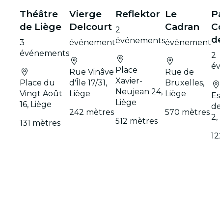
Théâtre
Vierge
Reflektor
Le
P
de Liège
Delcourt
Cadran
C
2
d
événements
3
événement
événement
événements
2
é
Place
Rue Vinâve
Rue de
Xavier-
Place du
d'Île 17/31,
Bruxelles,
Neujean 24,
Vingt Août
Liège
Liège
E
Liège
16, Liège
de
242 mètres
570 mètres
2,
512 mètres
131 mètres
12