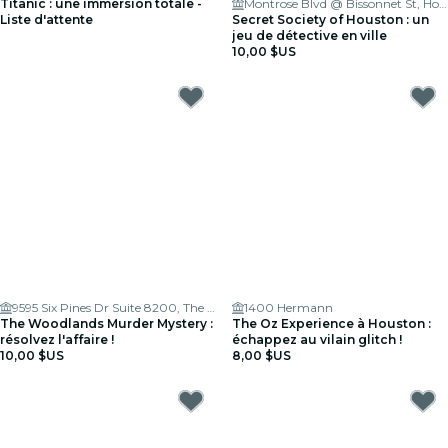
Titanic : une immersion totale -
Montrose Blvd @ Bissonnet St, Houston, TX 77006
Liste d'attente
Secret Society of Houston : un
jeu de détective en ville
10,00 $US
9595 Six Pines Dr Suite 8200, The Woodlands, TX 77380, USA
1400 Hermann
The Woodlands Murder Mystery :
The Oz Experience à Houston :
résolvez l'affaire !
échappez au vilain glitch !
10,00 $US
8,00 $US