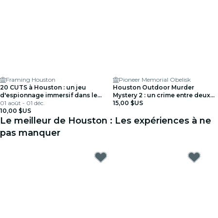
Framing Houston
Pioneer Memorial Obelisk
20 CUTS à Houston : un jeu
Houston Outdoor Murder
d'espionnage immersif dans le
Mystery 2 : un crime entre deux
monde réel
01 août - 01 déc.
rendez-vous
15,00 $US
10,00 $US
Le meilleur de Houston : Les expériences à ne
pas manquer