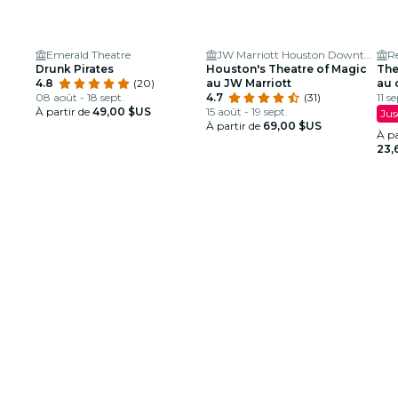
Emerald Theatre
JW Marriott Houston Downtown
R
Drunk Pirates
Houston's Theatre of Magic
The
4.8
(20)
au JW Marriott
au 
08 août - 18 sept.
4.7
(31)
Orl
11 se
À partir de
49,00 $US
15 août - 19 sept.
Jus
À partir de
69,00 $US
À pa
23,