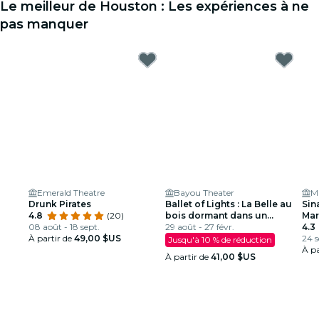
Le meilleur de Houston : Les expériences à ne
pas manquer
Emerald Theatre
Bayou Theater
M
Drunk Pirates
Ballet of Lights : La Belle au
Sin
4.8
(20)
bois dormant dans un
Mar
08 août - 18 sept.
spectacle étincelant
29 août - 27 févr.
4.3
À partir de
49,00 $US
24 s
Jusqu'à 10 % de réduction
À pa
À partir de
41,00 $US