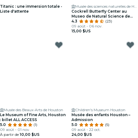
Titanic : une immersion totale -
Musée des sciences naturelles de Houston
Liste d'attente
Cockrell Butterfly Center au
Museo de Natural Science de
Houston
4.3
(23)
09 août - 06 nov.
15,00 $US
Musée des Beaux-Arts de Houston
Children's Museum Houston
Le Museum of Fine Arts, Houston
Musée des enfants Houston –
: billet ALL ACCESS
Admission
5.0
(1)
5.0
(5)
09 août - 01 nov.
09 août - 22 oct.
À partir de
10,00 $US
24,00 $US