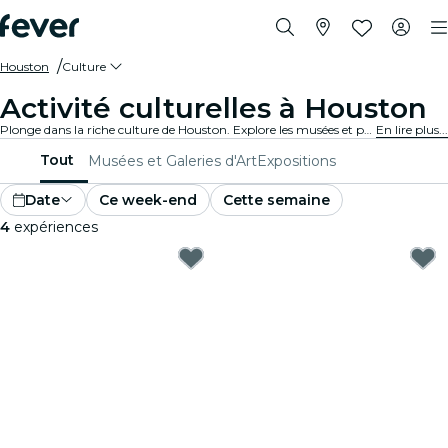
Houston
Culture
Activité culturelles à Houston
Plonge dans la riche culture de Houston. Explore les musées et participe à des événements culturels et élargis tes horizons.
En lire plus...
Tout
Musées et Galeries d'Art
Expositions
Date
Ce week-end
Cette semaine
4
expériences