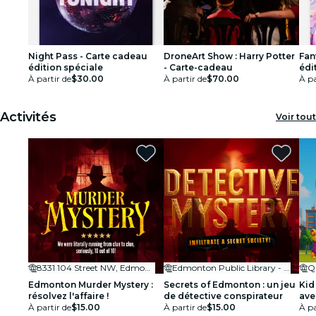
Night Pass - Carte cadeau
DroneArt Show : Harry Potter
Fan
édition spéciale
- Carte-cadeau
édi
À partir de
$30.00
À partir de
$70.00
À pa
Activités
Voir tout
8331 104 Street NW, Edmonton, AB T6E 4E9, Canada
Edmonton Public Library - Strathcona
Q
Edmonton Murder Mystery :
Secrets of Edmonton : un jeu
Kid
résolvez l'affaire !
de détective conspirateur
ave
À partir de
$15.00
À partir de
$15.00
pou
À pa