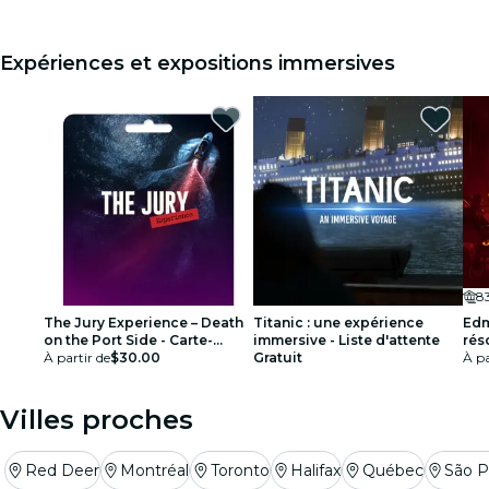
Expériences et expositions immersives
The Jury Experience – Death
Titanic : une expérience
Edm
on the Port Side - Carte-
immersive - Liste d'attente
réso
cadeau
À partir de
$30.00
Gratuit
À pa
Villes proches
Red Deer
Montréal
Toronto
Halifax
Québec
São P