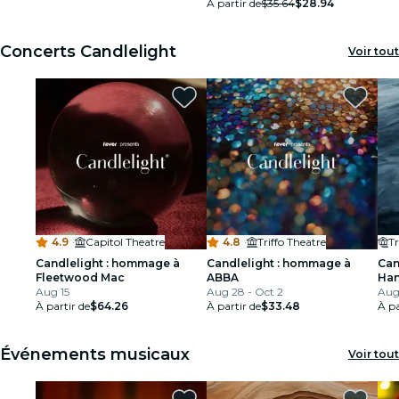
À partir de
$35.64
$28.94
Concerts Candlelight
Voir tout
4.9
·
Capitol Theatre
4.8
·
Triffo Theatre
Tr
Candlelight : hommage à
Candlelight : hommage à
Can
Fleetwood Mac
ABBA
Han
Aug 15
Aug 28 - Oct 2
Aug
À partir de
$64.26
À partir de
$33.48
À pa
Événements musicaux
Voir tout