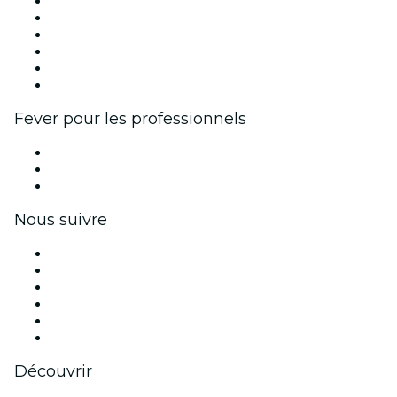
Fever Zone
Publiez votre événement
Événements d'entreprise et avantages
Programme d'affiliation
Programme d'ambassadeurs et d'influenceurs
Partenariats avec des marques
Fever pour les professionnels
Événements privés et billets de groupe
Avantages pour les entreprises
Coupons et cartes cadeaux pour les entreprises
Nous suivre
Facebook
X (Twitter)
Instagram
TikTok
LinkedIn
Youtube
Découvrir