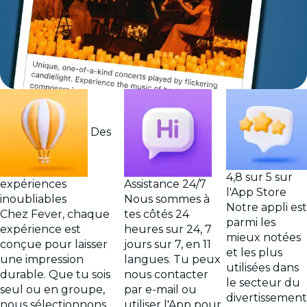
Des
4,8 sur 5 sur
expériences
Assistance 24/7
l'App Store
inoubliables
Nous sommes à
Notre appli est
Chez Fever, chaque
tes côtés 24
parmi les
expérience est
heures sur 24, 7
mieux notées
conçue pour laisser
jours sur 7, en 11
et les plus
une impression
langues. Tu peux
utilisées dans
durable. Que tu sois
nous contacter
le secteur du
seul ou en groupe,
par e-mail ou
divertissement
nous sélectionnons
utiliser l'App pour