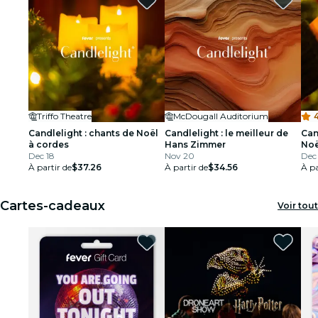
Triffo Theatre
McDougall Auditorium
4
Candlelight : chants de Noël
Candlelight : le meilleur de
Can
à cordes
Hans Zimmer
Noë
Dec 18
Nov 20
Dec
À partir de
$37.26
À partir de
$34.56
À pa
Cartes-cadeaux
Voir tout