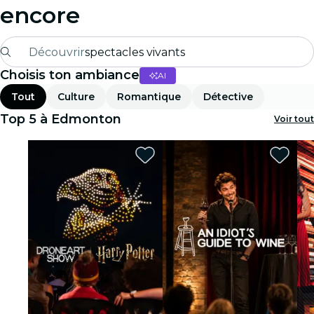
encore
Découvrir
spectacles vivants
Choisis ton ambiance
AI
Madrid
Tout
Culture
Romantique
Détective
Candlelight
Top 5 à Edmonton
Voir tout
Londres
expériences et villes
São Paulo
expositions
Séoul
visites urbaines