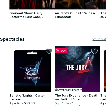
concerts
DroneArt Show: Harry
An Idiot’s Guide to Wine à
The
restaurants
Potter™ à East Gate,
Edmonton
au 
Exhibition Lands Racetrack
Orl
1
1
2
2
3
3
cinéma
Spectacles
Voir tout
-
20%
Westbury Theatre
Ballet of Lights - Carte-
The Jury Experience – Death
The
cadeau
on the Port Side
ca
À partir de
$30.00
Sep 13 - Jan 3
À pa